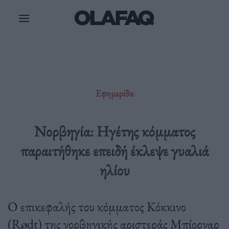
Μετάβαση
στο
περιεχόμενο
Εφημερίδα
Νορβηγία: Hγέτης κόμματος
παραιτήθηκε επειδή έκλεψε γυαλιά
ηλίου
Ο επικεφαλής του κόμματος Κόκκινο
(Rødt) της νορβηγικής αριστεράς Μπίορναρ