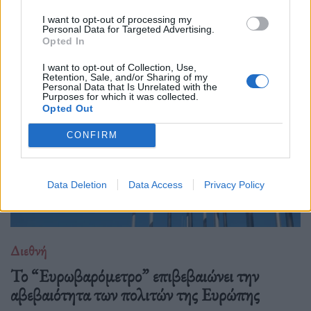
Λέων ΙΔ’ χρησιμοποιεί την ΤΝ ως αφετηρία για να
I want to opt-out of processing my
καταγγείλει την ανισότητα, τον πόλεμο, τη διάβρωση της
Personal Data for Targeted Advertising.
δημοκρατίας και τη συγκέντρωση εξουσίας σε
Opted In
I want to opt-out of Collection, Use,
Retention, Sale, and/or Sharing of my
Personal Data that Is Unrelated with the
Purposes for which it was collected.
Opted Out
CONFIRM
Data Deletion
Data Access
Privacy Policy
Διεθνή
Το “Ευρωβαρόμετρο” επιβεβαιώνει την
αβεβαιότητα των πολιτών της Ευρώπης