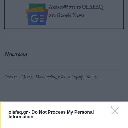
Ακολουθήστε το OLAFAQ
στο Google News
Newsroom
Ετικέτες :
Νεκροί
,
Παλαιστίνη
,
πόλεμος Ισραήλ
,
Χαμάς
.
Δείτε επίσης
olafaq.gr -
Do Not Process My Personal
Information