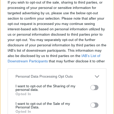
If you wish to opt-out of the sale, sharing to third parties, or
processing of your personal or sensitive information for
targeted advertising by us, please use the below opt-out
section to confirm your selection. Please note that after your
opt-out request is processed you may continue seeing
interest-based ads based on personal information utilized by
us or personal information disclosed to third parties prior to
your opt-out. You may separately opt-out of the further
disclosure of your personal information by third parties on the
IAB’s list of downstream participants. This information may
also be disclosed by us to third parties on the
IAB’s List of
Downstream Participants
that may further disclose it to other
Διεθνή
third parties.
Ο Πάπας Λέων ΙΔ’ και η εγκύκλιος για την
Personal Data Processing Opt Outs
Τεχνητή Νοημοσύνη, τη δημοκρατία και τη
I want to opt-out of the Sharing of my
συγκέντρωση ισχύος
personal data.
Opted In
02.06.26
I want to opt-out of the Sale of my
Personal Data.
Στην πρώτη του εγκύκλιο "Magnifica Humanitas", ο Πάπας
Opted In