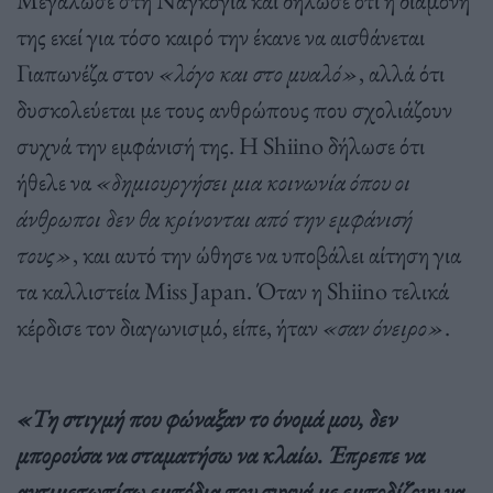
Μεγάλωσε στη Ναγκόγια και δήλωσε ότι η διαμονή
της εκεί για τόσο καιρό την έκανε να αισθάνεται
Γιαπωνέζα στον
«λόγο και στο μυαλό»
, αλλά ότι
δυσκολεύεται με τους ανθρώπους που σχολιάζουν
συχνά την εμφάνισή της. Η Shiino δήλωσε ότι
ήθελε να
«δημιουργήσει μια κοινωνία όπου οι
άνθρωποι δεν θα κρίνονται από την εμφάνισή
τους»
, και αυτό την ώθησε να υποβάλει αίτηση για
τα καλλιστεία Miss Japan. Όταν η Shiino τελικά
κέρδισε τον διαγωνισμό, είπε, ήταν
«σαν όνειρο»
.
«Τη στιγμή που φώναξαν το όνομά μου, δεν
μπορούσα να σταματήσω να κλαίω. Έπρεπε να
αντιμετωπίσω εμπόδια που συχνά με εμποδίζουν να