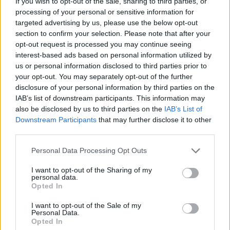
πιο όμορφη Γιαπωνέζα»
, έγραψε ένας άλλος.
If you wish to opt-out of the sale, sharing to third parties, or
processing of your personal or sensitive information for
targeted advertising by us, please use the below opt-out
section to confirm your selection. Please note that after your
Κάποιοι μάλιστα υπέθεσαν ότι η νίκη της Shiino
opt-out request is processed you may continue seeing
interest-based ads based on personal information utilized by
οφείλεται εν μέρει στη συνεχιζόμενη πολεμική
us or personal information disclosed to third parties prior to
σύγκρουση της χώρας καταγωγής της, με έναν
your opt-out. You may separately opt-out of the further
disclosure of your personal information by third parties on the
χρήστη να γράφει:
«Αν είχε γεννηθεί Ρωσίδα, δεν
IAB’s list of downstream participants. This information may
also be disclosed by us to third parties on the
IAB’s List of
θα είχε κερδίσει. Καμία πιθανότητα. Προφανώς τα
Downstream Participants
that may further disclose it to other
κριτήρια είναι πλέον μια πολιτική απόφαση. Τι
third parties.
θλιβερή μέρα για την Ιαπωνία»
.
Personal Data Processing Opt Outs
I want to opt-out of the Sharing of my
personal data.
Opted In
I want to opt-out of the Sale of my
Ο Ai Wada, διοργανωτής των καλλιστείων,
Personal Data.
Opted In
υπερασπίστηκε την απόφαση, λέγοντας ότι η νίκη