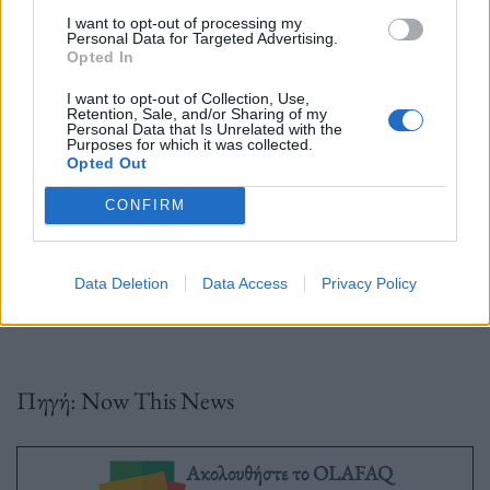
I want to opt-out of processing my
της Shiino
«μας έδωσε την ευκαιρία να
Personal Data for Targeted Advertising.
Opted In
επανεξετάσουμε τι είναι η ιαπωνική ομορφιά»
. Η
Wada πρόσθεσε:
«Μετά το σημερινό αποτέλεσμα,
I want to opt-out of Collection, Use,
Retention, Sale, and/or Sharing of my
Personal Data that Is Unrelated with the
υπάρχει ένα πράγμα για το οποίο είμαι πεπεισμένη…
Purposes for which it was collected.
Opted Out
Η ιαπωνική ομορφιά δεν υπάρχει στην εμφάνιση,
ούτε στο αίμα, αλλά υπάρχει σταθερά στην καρδιά
CONFIRM
μας»
.
Data Deletion
Data Access
Privacy Policy
Πηγή: Now This News
Ακολουθήστε το OLAFAQ