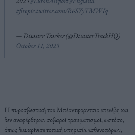
2023
#LutonAirport
#England
#fire
pic.twitter.com/R6SYyTMWIq
— Disaster Tracker (@DisasterTrackHQ)
October 11, 2023
Η πυροσβεστική του Μπέρντφορντσιρ επενέβη και
δεν αναφέρθηκαν σοβαροί τραυματισμοί, ωστόσο,
όπως διευκρίνισε τοπική υπηρεσία ασθενοφόρων,