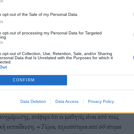
In
o opt-out of the Sale of my Personal Data.
In
to opt-out of processing my Personal Data for Targeted
ing.
In
o opt-out of Collection, Use, Retention, Sale, and/or Sharing
ersonal Data that Is Unrelated with the Purposes for which it
lected.
Out
ian)
CONFIRM
Data Deletion
Data Access
Privacy Policy
ημέρωσης, ανέφερε ότι οι μαθητές είναι από τους
κή εκπαίδευση.
«Τώρα, περισσότερα από 60 άτομα