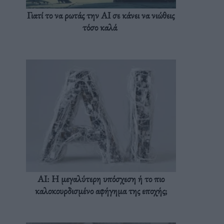
Γιατί το να ρωτάς την AI σε κάνει να νιώθεις
τόσο καλά
AI: Η μεγαλύτερη υπόσχεση ή το πιο
καλοκουρδισμένο αφήγημα της εποχής;