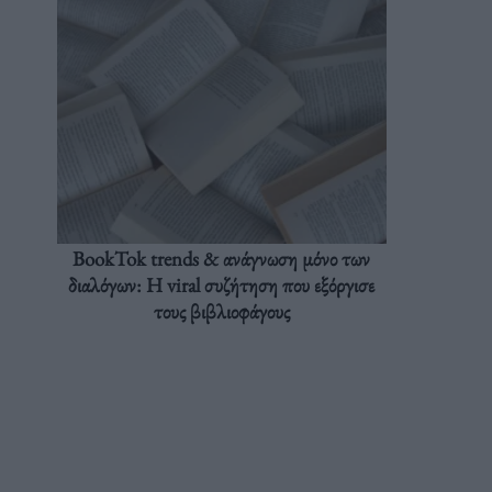
BookTok trends & ανάγνωση μόνο των
διαλόγων: Η viral συζήτηση που εξόργισε
τους βιβλιοφάγους