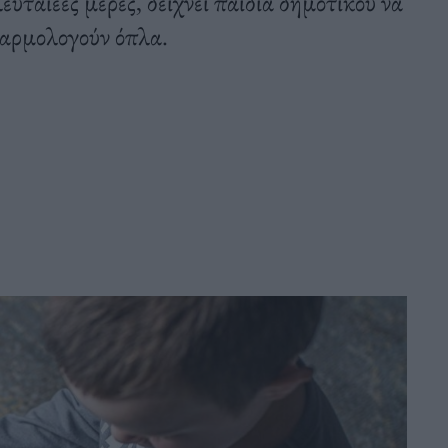
ευταίεες μέρες, δείχνει παιδιά δημοτικού να
ναρμολογούν όπλα.