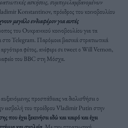
τρατιωτικές ασκήσεις, συμπεριλαμβανομένων
 Vladimir Konstantinov, πρόεδρος του κοινοβουλίου
χνουν μεγάλο ενδιαφέρον για αυτές
οπος του Ουκρανικού κοινοβουλίου για τα
ία στο Telegram. Παρόμοια βασικά στρατιωτικά
ργότερα φέτος, ανέφερε σε tweet ο Will Vernon,
γραφείο του BBC στη Μόσχα.
 αυξανόμενης προσπάθειας να διολισθήσει ο
ην εισβολή του προέδρου Vladimir Putin στην
 που έχει ξεκινήσει εδώ και καιρό και έχει
τήμια και σχολεία
. Με την στρατιωτική