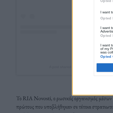
Opted 
I want t
Opted 
I want 
Advertis
Opted 
I want t
of my P
was col
Opted 
A post shared by LATR (@lookatthisruss
Το RIA Novosti, ο ρωσικός οργανισμός μέσων εν
πρώτους που υποβλήθηκαν σε τέτοια στρατιωτι