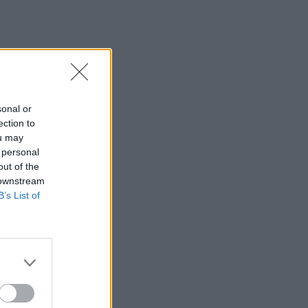
sonal or
ection to
ou may
 personal
out of the
 downstream
B’s List of