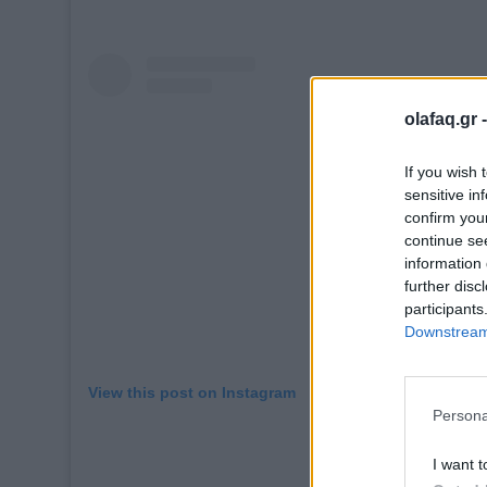
olafaq.gr 
If you wish 
sensitive in
confirm you
continue se
information 
further disc
participants
Downstream 
View this post on Instagram
Persona
I want t