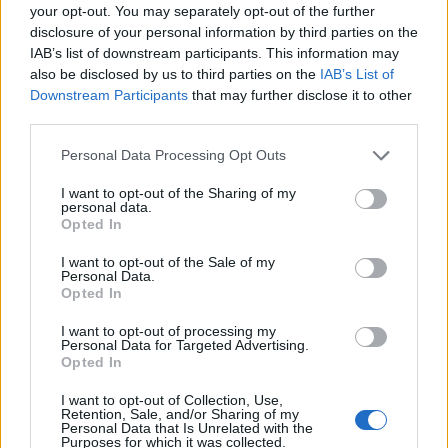
Η επίθεση, την ευθύνη για την οποία ανέλαβε επίσης
your opt-out. You may separately opt-out of the further
η ΟΥΙΜ, στοίχισε τη ζωή σε κορυφαίο συνεργάτη
disclosure of your personal information by third parties on the
IAB’s list of downstream participants. This information may
του συνταγματάρχη Ασιμί Γκοϊτά, επικεφαλής της
also be disclosed by us to third parties on the
IAB’s List of
στρατιωτικής χούντας στο Μαλί, και σε άλλους
Downstream Participants
that may further disclose it to other
third parties.
τρεις ανθρώπους.
Personal Data Processing Opt Outs
I want to opt-out of the Sharing of my
personal data.
Το Μάλι παραμένει βυθισμένο σε
πολυδιάστατη
Opted In
κρίση
, ασφαλείας, πολιτικής, οικονομικής και
I want to opt-out of the Sale of my
Personal Data.
ανθρωπιστικής. Τοπικός ξεσηκωμός στον βορρά το
Opted In
2012, ειδικά φυλών Τουαρέγκ, μεταμορφώθηκε σε
I want to opt-out of processing my
ανταρτοπόλεμο τζιχαντιστών. Οργανώσεις που
Personal Data for Targeted Advertising.
Opted In
ορκίζονται πίστη στην Αλ Κάιντα και στο Ισλαμικό
I want to opt-out of Collection, Use,
Κράτος, όπως και παραστρατιωτικές ομάδες και
Retention, Sale, and/or Sharing of my
Personal Data that Is Unrelated with the
Purposes for which it was collected.