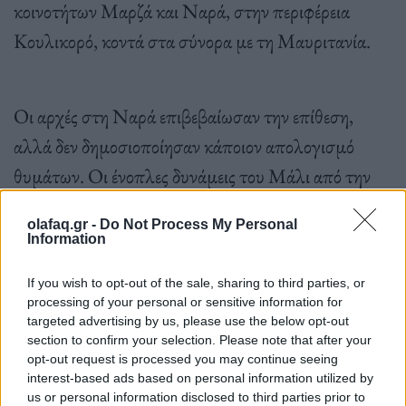
κοινοτήτων Μαρζά και Ναρά, στην περιφέρεια
Κουλικορό, κοντά στα σύνορα με τη Μαυριτανία.
Οι αρχές στη Ναρά επιβεβαίωσαν την επίθεση,
αλλά δεν δημοσιοποίησαν κάποιον απολογισμό
θυμάτων. Οι ένοπλες δυνάμεις του Μάλι από την
πλευρά τους ανακοίνωσαν πως κατέστρεψαν
olafaq.gr -
Do Not Process My Personal
«κρησφύγετο τρομοκρατών».
Information
If you wish to opt-out of the sale, sharing to third parties, or
processing of your personal or sensitive information for
targeted advertising by us, please use the below opt-out
section to confirm your selection. Please note that after your
Την περασμένη εβδομάδα, αντιπροσωπεία
opt-out request is processed you may continue seeing
επισήμων έπεσε επίσης σε ενέδρα κοντά στη Ναρά.
interest-based ads based on personal information utilized by
us or personal information disclosed to third parties prior to