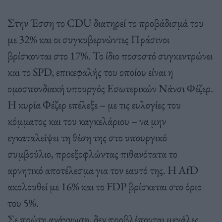
Στην Έσση το CDU διατηρεί το προβάδισμά του
με 32% και οι συγκυβερνώντες Πράσινοι
βρίσκονται στο 17%. Το ίδιο ποσοστό συγκεντρώνει
και το SPD, επικεφαλής του οποίου είναι η
ομοσπονδιακή υπουργός Εσωτερικών Νάνσι Φέζερ.
Η κυρία Φέζερ επέλεξε – με τις ευλογίες του
κόμματος και του καγκελάριου – να μην
εγκαταλείψει τη θέση της στο υπουργικό
συμβούλιο, προεξοφλώντας πιθανότατα το
αρνητικό αποτέλεσμα για τον εαυτό της. Η AfD
ακολουθεί με 16% και το FDP βρίσκεται στο όριο
του 5%.
Σε πρώτη ανάγνωση, δεν προβλέπονται μεγάλες