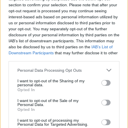
έχουν φθάσει στο όριο των δυνατοτήτων τους, ενώ η
section to confirm your selection. Please note that after your
ακροδεξιά επωφελείται από την αδυναμία
opt-out request is processed you may continue seeing
interest-based ads based on personal information utilized by
διαχείρισης του προβλήματος τόσο από την
us or personal information disclosed to third parties prior to
κυβέρνηση όσο και – όπως αποδείχθηκε προχθές
your opt-out. You may separately opt-out of the further
disclosure of your personal information by third parties on the
στη Γρανάδα – από την Ευρωπαϊκή Ένωση.
IAB’s list of downstream participants. This information may
also be disclosed by us to third parties on the
IAB’s List of
Downstream Participants
that may further disclose it to other
third parties.
Στο στρατόπεδο της Χριστιανικής Ένωσης
(CDU/CSU), οι δύο αναμενόμενες νίκες από τη μία
Personal Data Processing Opt Outs
πλευρά θα δώσουν μια ανάσα στον αρχηγό του
I want to opt-out of the Sharing of my
personal data.
CDU Φρίντριχ Μερτς, ο οποίος το τελευταίο
Opted In
διάστημα συλλέγει ατυχείς δηλώσεις και κριτική,
I want to opt-out of the Sale of my
Personal Data.
από την άλλη πλευρά όμως θα διατηρήσουν τον
Opted In
αρχηγό της CSU Μάρκους Ζέντερ ως πιθανό
I want to opt-out of processing my
Personal Data for Targeted Advertising.