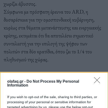
χωρίζει άβυσσος.
Σύμφωνα με πρόσφατη έρευνα του ARD, η
δυσαρέσκεια για την ομοσπονδιακή κυβέρνηση,
κυρίως στα θέματα μετανάστευσης και ενεργειακής
κρίσης, εκτιμάται ότι θα αποτελέσει σημαντικό
συντελεστή για την επιλογή της ψήφου των
πολιτών στα δύο κρατίδια, όπου ζει το 1/4 του
πληθυσμού της χώρας.
olafaq.gr -
Do Not Process My Personal
Information
Το μεταναστευτικό παραμένει στο επίκεντρο της
If you wish to opt-out of the sale, sharing to third parties, or
αντιπαράθεσης: τα κρατίδια διαμαρτύρονται ότι
processing of your personal or sensitive information for
targeted advertising by us, please use the below opt-out