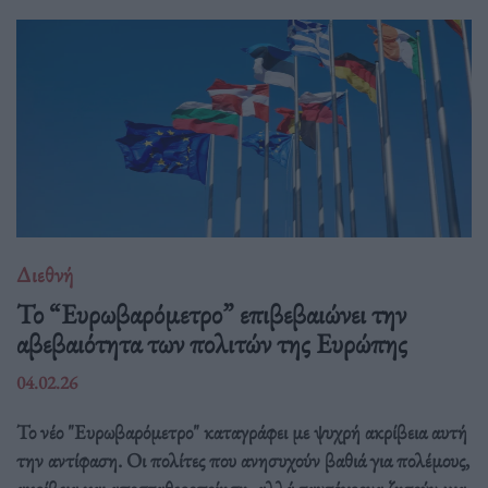
Διεθνή
Το “Ευρωβαρόμετρο” επιβεβαιώνει την
αβεβαιότητα των πολιτών της Ευρώπης
04.02.26
Το νέο "Ευρωβαρόμετρο" καταγράφει με ψυχρή ακρίβεια αυτή
την αντίφαση. Oι πολίτες που ανησυχούν βαθιά για πολέμους,