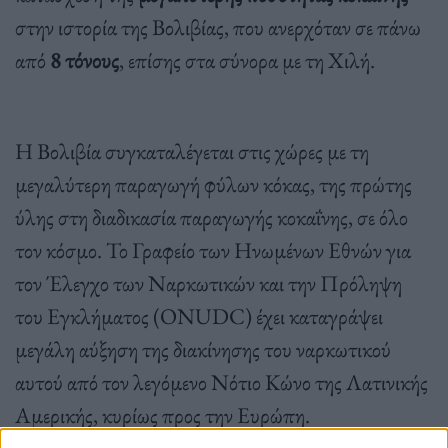
στην ιστορία της Βολιβίας, που ανερχόταν σε πάνω
από
8 τόνους
, επίσης στα σύνορα με τη Χιλή.
Η Βολιβία συγκαταλέγεται στις χώρες με τη
μεγαλύτερη παραγωγή φύλων κόκας, της πρώτης
ύλης στη διαδικασία παραγωγής κοκαΐνης, σε όλο
τον κόσμο. Το Γραφείο των Ηνωμένων Εθνών για
τον Έλεγχο των Ναρκωτικών και την Πρόληψη
του Εγκλήματος (ONUDC) έχει καταγράψει
μεγάλη αύξηση της διακίνησης του ναρκωτικού
αυτού από τον λεγόμενο Νότιο Κώνο της Λατινικής
Αμερικής, κυρίως προς την Ευρώπη.