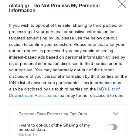
olafaq.gr -
Do Not Process My Personal
Information
If you wish to opt-out of the sale, sharing to third parties, or
Πηγή: ΑΠΕ
processing of your personal or sensitive information for
targeted advertising by us, please use the below opt-out
section to confirm your selection. Please note that after your
opt-out request is processed you may continue seeing
Ακολουθήστε το OLAFAQ
interest-based ads based on personal information utilized by
στο Google News
us or personal information disclosed to third parties prior to
your opt-out. You may separately opt-out of the further
disclosure of your personal information by third parties on the
IAB’s list of downstream participants. This information may
also be disclosed by us to third parties on the
IAB’s List of
Downstream Participants
that may further disclose it to other
Newsroom
third parties.
Personal Data Processing Opt Outs
I want to opt-out of the Sharing of my
Ετικέτες :
Βολιβία
,
κοκαινη
.
personal data.
Opted In