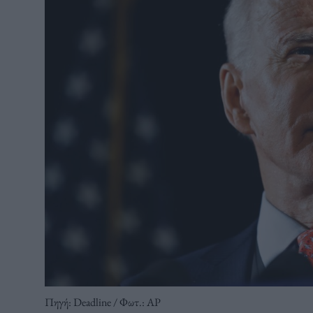
Πηγή: Deadline / Φωτ.: AP