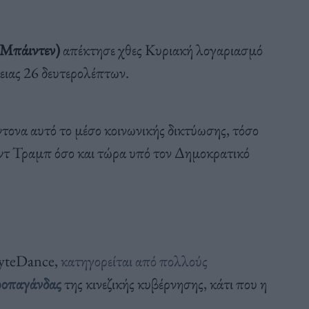
 Μπάιντεν)
απέκτησε χθες Κυριακή λογαριασμό
ειας 26 δευτερολέπτων.
ντονα αυτό το μέσο κοινωνικής δικτύωσης, τόσο
ντ Τραμπ όσο και τώρα υπό τον Δημοκρατικό
 ByteDance,
κατηγορείται από πολλούς
ροπαγάνδας
της κινεζικής κυβέρνησης, κάτι που η