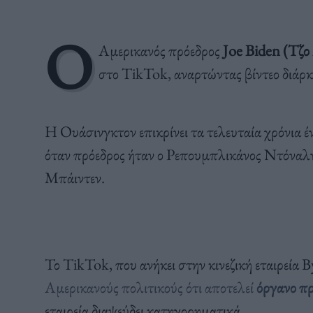
Ο
Αμερικανός πρόεδρος
Joe Biden (Τζο
στο TikTok, αναρτώντας βίντεο διάρκ
Η Ουάσινγκτον επικρίνει τα τελευταία χρόνια έ
όταν πρόεδρος ήταν ο Ρεπουμπλικάνος Ντόναλ
Μπάιντεν.
Το TikTok, που ανήκει στην κινεζική εταιρεία
Αμερικανούς πολιτικούς ότι αποτελεί
όργανο π
εταιρεία διαψεύδει κατηγορηματικά.