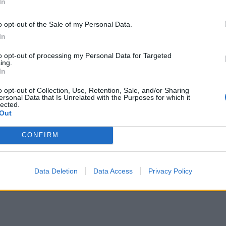
In
o opt-out of the Sale of my Personal Data.
In
to opt-out of processing my Personal Data for Targeted
ing.
In
οβουλία της κυβέρνησης της πολιτείας να
o opt-out of Collection, Use, Retention, Sale, and/or Sharing
ersonal Data that Is Unrelated with the Purposes for which it
lected.
Out
 TikTok, δεν φαίνεται να εξετάζεται η άμεση λήψη
CONFIRM
υθεί ή να περιοριστεί
η χρήση αυτού του μέσου
Data Deletion
Data Access
Privacy Policy