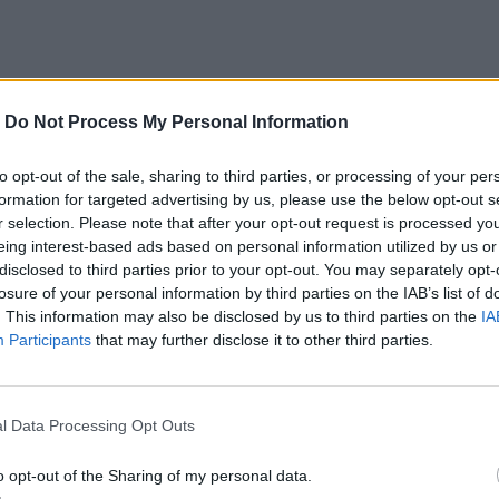
 της προεκλογικής του εκστρατείας
@bidenhq
ο
 σειρά θεμάτων, από την πολιτική ως το
-
Do Not Process My Personal Information
to opt-out of the sale, sharing to third parties, or processing of your per
formation for targeted advertising by us, please use the below opt-out s
r selection. Please note that after your opt-out request is processed y
eing interest-based ads based on personal information utilized by us or
disclosed to third parties prior to your opt-out. You may separately opt-
ndompostsguy
losure of your personal information by third parties on the IAB’s list of
. This information may also be disclosed by us to third parties on the
IA
Participants
that may further disclose it to other third parties.
l Data Processing Opt Outs
βέρνηση απαγορεύουν στους κυβερνητικούς
στα κινητά τους,
επικαλούμενες κινδύνους για την
o opt-out of the Sharing of my personal data.