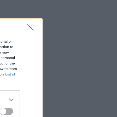
sonal or
ection to
ou may
 personal
out of the
 downstream
B’s List of