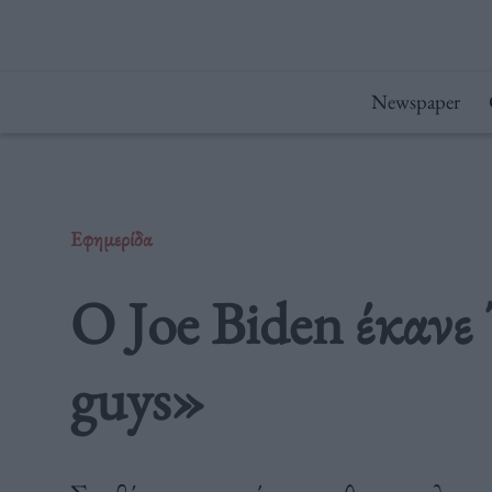
Μετάβαση
στο
περιεχόμενο
Newspaper
Εφημερίδα
Ο Joe Biden έκανε 
guys»