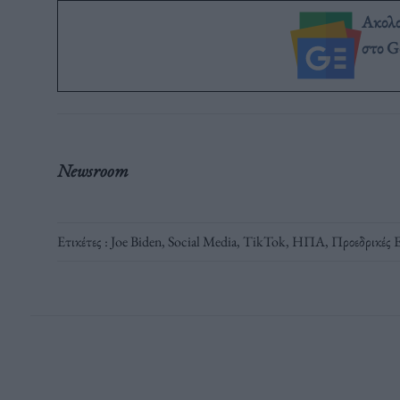
Ακολ
στο G
Newsroom
Ετικέτες :
Joe Biden
,
Social Media
,
TikTok
,
ΗΠΑ
,
Προεδρικές 