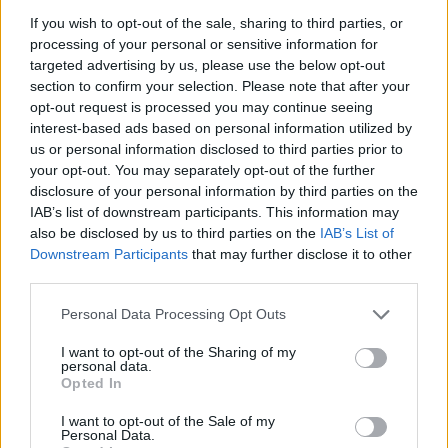
στίγμα που συνδέεται με τις θεάσεις ανεξήγητων
If you wish to opt-out of the sale, sharing to third parties, or
ιπτάμενων αντικειμένων, ενθαρρύνοντας τους
processing of your personal or sensitive information for
targeted advertising by us, please use the below opt-out
πιλότους να αναφέρουν τέτοια φαινόμενα.
section to confirm your selection. Please note that after your
opt-out request is processed you may continue seeing
interest-based ads based on personal information utilized by
us or personal information disclosed to third parties prior to
Ο πρόεδρος της αρμόδιας επιτροπής, Αντρέ
your opt-out. You may separately opt-out of the further
Κάρσον, είπε ότι το Πεντάγωνο θα πρέπει να λάβει
disclosure of your personal information by third parties on the
IAB’s list of downstream participants. This information may
σοβαρά υπόψη το θέμα των ΑΤΙΑ.
«Τα ΑΤΙΑ
also be disclosed by us to third parties on the
IAB’s List of
Downstream Participants
that may further disclose it to other
είναι ανεξήγητα. Αυτό είναι αληθές. Όμως είναι
third parties.
πραγματικά»
, δήλωσε ο αμερικανός βουλευτής,
Personal Data Processing Opt Outs
τονίζοντας ότι στο παρελθόν οι αξιωματούχοι του
I want to opt-out of the Sharing of my
Πενταγώνου έχουν επικεντρωθεί σε περιπτώσεις
personal data.
Opted In
που είναι σχετικά εύκολο να εξηγηθούν, ενώ
αποφεύγουν αυτές που δεν μπορούν να εξηγηθούν.
I want to opt-out of the Sale of my
Personal Data.