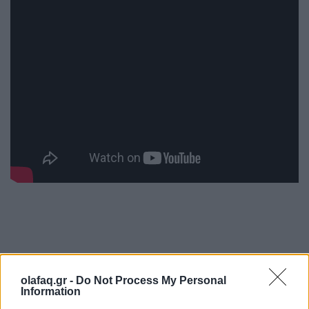
Οι δυο αξιωματούχοι δήλωσαν επίσης ότι
το
olafaq.gr -
Do Not Process My Personal
Information
Πεντάγωνο είναι αποφασισμένο να αφαιρέσει το