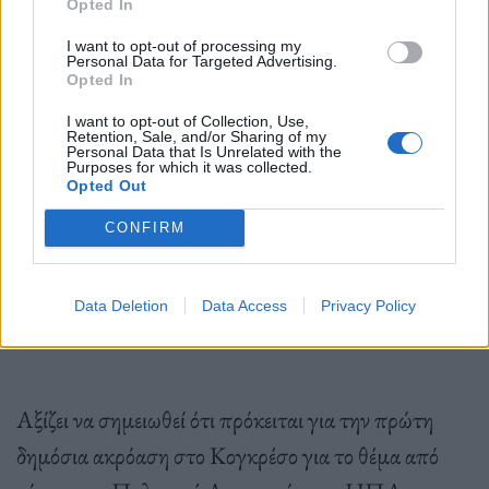
Opted In
I want to opt-out of processing my
Personal Data for Targeted Advertising.
Opted In
Πάντως, σύμφωνα με την έκθεση,
οι ερευνητές
I want to opt-out of Collection, Use,
Retention, Sale, and/or Sharing of my
χρειάζονται περισσότερα δεδομένα και περαιτέρω
Personal Data that Is Unrelated with the
Purposes for which it was collected.
ανάλυση για να εξακριβώσουν αν πρόκειται για
Opted Out
κάποιο εξελιγμένο εναέριο σύστημα που ανέπτυξε
CONFIRM
μυστικά
η κυβέρνηση των ΗΠΑ ή μια εμπορική
εταιρεία ή κάποια ξένη δύναμη όπως η Κίνα ή η
Data Deletion
Data Access
Privacy Policy
Ρωσία.
Αξίζει να σημειωθεί ότι πρόκειται για την πρώτη
δημόσια ακρόαση στο Κογκρέσο για το θέμα από