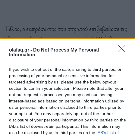
Τέλος, ο εκπρόσωπος του στρατού επιβεβαίωσε τις
πληροφορίες σύμφωνα με τις οποίες 700 άνθρωποι
έχουν σκοτωθεί στο Ισραήλ, ανάμεσά τους 73 μέλη
olafaq.gr -
Do Not Process My Personal
Information
των ενόπλων δυνάμεων. Από την πλευρά του ο
ισραηλινός στρατός έχει σκοτώσει εκατοντάδες
If you wish to opt-out of the sale, sharing to third parties, or
processing of your personal or sensitive information for
ένοπλους Παλαιστίνιους.
targeted advertising by us, please use the below opt-out
section to confirm your selection. Please note that after your
opt-out request is processed you may continue seeing
interest-based ads based on personal information utilized by
us or personal information disclosed to third parties prior to
your opt-out. You may separately opt-out of the further
Πηγή: ΑΠΕ-ΜΠΕ
disclosure of your personal information by third parties on the
IAB’s list of downstream participants. This information may
also be disclosed by us to third parties on the
IAB’s List of