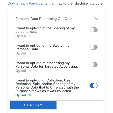
Downstream Participants
that may further disclose it to other
Ακολουθήστε το OLAFAQ
third parties.
στο Google News
Personal Data Processing Opt Outs
I want to opt-out of the Sharing of my
personal data.
Opted In
Newsroom
I want to opt-out of the Sale of my
Personal Data.
Opted In
I want to opt-out of processing my
Ετικέτες :
Ισραήλ
,
Λωρίδα της Γάζας
,
Παλαιστίνη
,
Πόλεμος
,
Χαμάς
.
Personal Data for Targeted Advertising.
Opted In
I want to opt-out of Collection, Use,
Retention, Sale, and/or Sharing of my
Personal Data that Is Unrelated with the
Purposes for which it was collected.
Opted Out
Δείτε επίσης
CONFIRM