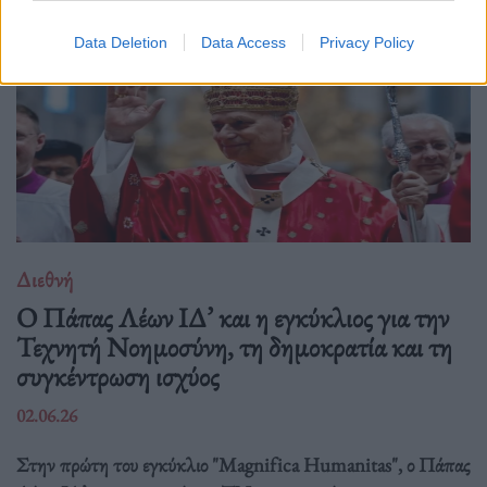
Data Deletion
Data Access
Privacy Policy
Διεθνή
Ο Πάπας Λέων ΙΔ’ και η εγκύκλιος για την
Τεχνητή Νοημοσύνη, τη δημοκρατία και τη
συγκέντρωση ισχύος
02.06.26
Στην πρώτη του εγκύκλιο "Magnifica Humanitas", ο Πάπας