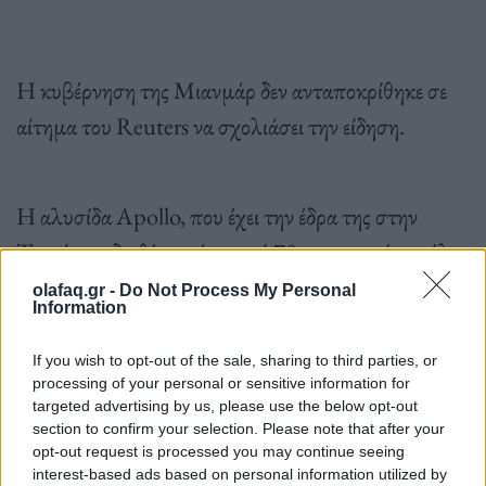
Η κυβέρνηση της Μιανμάρ δεν ανταποκρίθηκε σε
αίτημα του Reuters να σχολιάσει την είδηση.
Η αλυσίδα Apollo, που έχει την έδρα της στην
Τσενάι και διαθέτει πάνω από 70 νοσοκομεία σε όλη
την Ινδία,
πραγματοποίησε 1.641 μεταμοσχεύσεις
olafaq.gr -
Do Not Process My Personal
Information
συμπαγών οργάνων το 2022
, σύμφωνα με στοιχεία
της εταιρείας. Το νοσοκομείο επίσης νοσηλεύει
If you wish to opt-out of the sale, sharing to third parties, or
processing of your personal or sensitive information for
ξένους ασθενείς που φθάνουν αεροπορικώς στην
targeted advertising by us, please use the below opt-out
Ινδία.
section to confirm your selection. Please note that after your
opt-out request is processed you may continue seeing
interest-based ads based on personal information utilized by