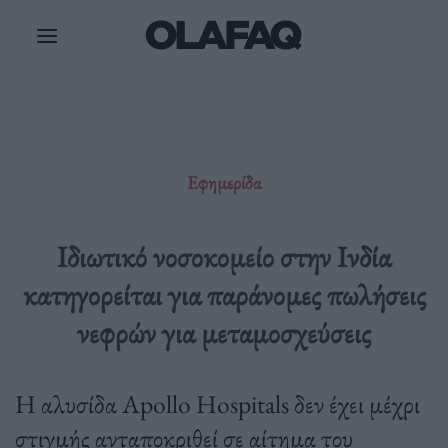
Μετάβαση
στο
περιεχόμενο
Εφημερίδα
Ιδιωτικό νοσοκομείο στην Ινδία
κατηγορείται για παράνομες πωλήσεις
νεφρών για μεταμοσχεύσεις
Η αλυσίδα Apollo Hospitals δεν έχει μέχρι
στιγμής ανταποκριθεί σε αίτημα του