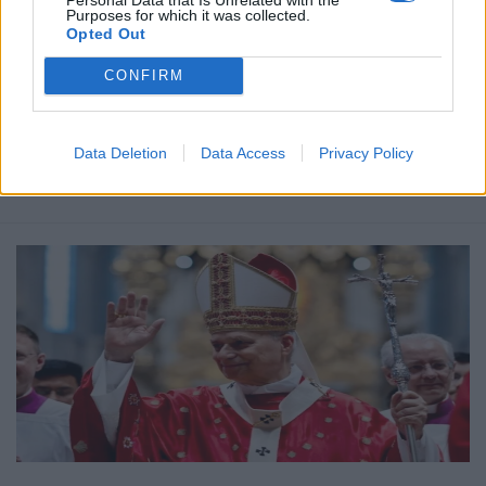
Purposes for which it was collected.
σκάνδαλο
.
Opted Out
CONFIRM
Δείτε επίσης
Data Deletion
Data Access
Privacy Policy