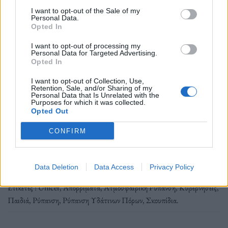
ΑΠΕ-ΜΠΕ
I want to opt-out of the Sale of my
Personal Data.
Opted In
I want to opt-out of processing my
Personal Data for Targeted Advertising.
Ακολουθήστε το OLAFAQ
Opted In
στο Google News
I want to opt-out of Collection, Use,
Retention, Sale, and/or Sharing of my
Personal Data that Is Unrelated with the
Purposes for which it was collected.
Opted Out
CONFIRM
Newsroom
Data Deletion
Data Access
Privacy Policy
Ετικέτες :
Unicef
,
Απορρίματα
,
Ατμοσφαιρική Ρύπανση
,
Κυβερνήσεις
,
Παιδιά
,
Ρύπανση
,
Ρύπανση Υδάτινων Πόρων
,
Σκουπίδια
.