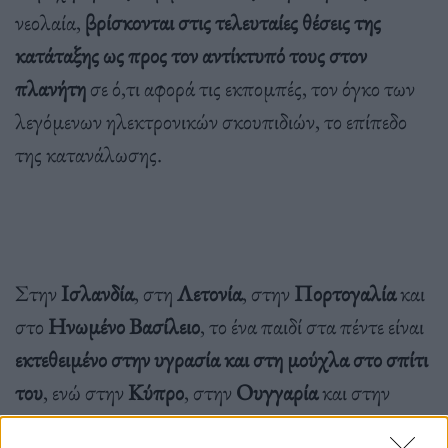
νεολαία,
βρίσκονται στις τελευταίες θέσεις της
κατάταξης ως προς τον αντίκτυπό τους στον
πλανήτη
σε ό,τι αφορά τις εκπομπές, τον όγκο των
λεγόμενων ηλεκτρονικών σκουπιδιών, το επίπεδο
της κατανάλωσης.
Στην
Ισλανδία
, στη
Λετονία
, στην
Πορτογαλία
και
στο
Ηνωμένο Βασίλειο
, το ένα παιδί στα πέντε είναι
εκτεθειμένο στην υγρασία και στη μούχλα στο σπίτι
του
, ενώ στην
Κύπρο
, στην
Ουγγαρία
και στην
Τουρκία
το πρόβλημα αφορά πάνω από το ένα παιδί