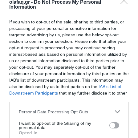
στα τέσσερα.
olafaq.gr -
Do Not Process My Personal
Information
If you wish to opt-out of the sale, sharing to third parties, or
Πολλά παιδιά
αναπνέουν τοξικό αέρα στο εσωτερικό
processing of your personal or sensitive information for
targeted advertising by us, please use the below opt-out
των σπιτιών τους και στο εξωτερικό
, ειδικά στο
section to confirm your selection. Please note that after your
Μεξικό
, αντίθετα με ό,τι συμβαίνει στη
Φινλανδία
opt-out request is processed you may continue seeing
interest-based ads based on personal information utilized by
και στην
Ιαπωνία
, τονίζεται στην έκθεση. Στο
us or personal information disclosed to third parties prior to
your opt-out. You may separately opt-out of the further
Βέλγιο
, στο
Ισραήλ
, στην
Ολλανδία
, στην
disclosure of your personal information by third parties on the
Πολωνία
, στην
Τσεχία
και στην
Ελβετία
, πάνω από
IAB’s list of downstream participants. This information may
also be disclosed by us to third parties on the
IAB’s List of
ένα παιδί στα 12 εκτίθεται σε
υψηλά επίπεδα
Downstream Participants
that may further disclose it to other
μόλυνσης από εντομοκτόνα
.
third parties.
Personal Data Processing Opt Outs
I want to opt-out of the Sharing of my
personal data.
Opted In