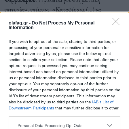
επιτυχία», επέμεινε. «Καταφέραμε (…) να
καταδικαστεί η Ρωσία στη Γενική Συνέλευση»,
olafaq.gr -
Do Not Process My Personal
υπενθύμισε. Στα τέλη Φεβρουαρίου, χάρη στο
Information
δικαίωμα αρνησικυρίας που διαθέτει, η Μόσχα
If you wish to opt-out of the sale, sharing to third parties, or
μπόρεσε να αποφύγει ανάλογη καταδίκη στο ΣΑ.
processing of your personal or sensitive information for
targeted advertising by us, please use the below opt-out
section to confirm your selection. Please note that after your
opt-out request is processed you may continue seeing
interest-based ads based on personal information utilized by
us or personal information disclosed to third parties prior to
«
Η Ρωσία είναι απομονωμένη στο Συμβούλιο
your opt-out. You may separately opt-out of the further
disclosure of your personal information by third parties on the
Ασφαλείας
» και «κάθε φορά που διεξάγουμε
IAB’s list of downstream participants. This information may
συζήτηση» που την αφορά,
«βρίσκεται στην
also be disclosed by us to third parties on the
IAB’s List of
Downstream Participants
that may further disclose it to other
άμυνα»
και «θα συνεχίσουμε να την κρατάμε στην
third parties.
άμυνα ωσότου βάλει τέλος στη βάρβαρη επίθεσή
Personal Data Processing Opt Outs