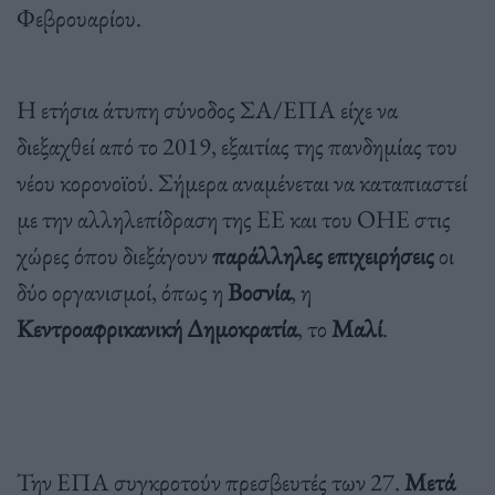
Φεβρουαρίου.
Η ετήσια άτυπη σύνοδος ΣΑ/ΕΠΑ είχε να
διεξαχθεί από το 2019, εξαιτίας της πανδημίας του
νέου κορονοϊού. Σήμερα αναμένεται να καταπιαστεί
με την αλληλεπίδραση της ΕΕ και του ΟΗΕ στις
χώρες όπου διεξάγουν
παράλληλες επιχειρήσεις
οι
δύο οργανισμοί, όπως η
Βοσνία
, η
Κεντροαφρικανική Δημοκρατία
, το
Μαλί
.
Την ΕΠΑ συγκροτούν πρεσβευτές των 27.
Μετά