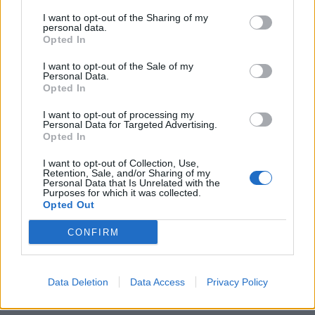
της εναντίον του ουκρανικού λαού», πρόσθεσε η
I want to opt-out of the Sharing of my
κυρία Τόμας-Γκρίνφιλντ.
personal data.
Opted In
I want to opt-out of the Sale of my
Personal Data.
Opted In
I want to opt-out of processing my
Πηγή: ΑΠΕ-ΜΠΕ
Personal Data for Targeted Advertising.
Opted In
I want to opt-out of Collection, Use,
Ακολουθήστε το OLAFAQ
Retention, Sale, and/or Sharing of my
Personal Data that Is Unrelated with the
στο Google News
Purposes for which it was collected.
Opted Out
CONFIRM
Data Deletion
Data Access
Privacy Policy
Newsroom