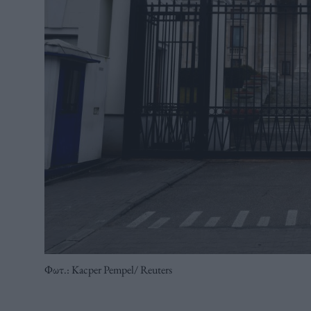
Φωτ.: Kacper Pempel/ Reuters