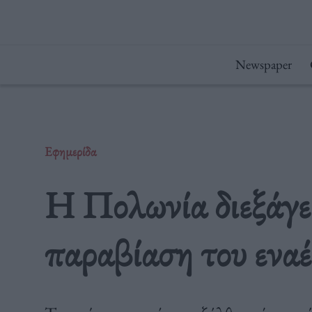
Μετάβαση
στο
περιεχόμενο
Newspaper
Εφημερίδα
Η Πολωνία διεξάγει 
παραβίαση του εναέ