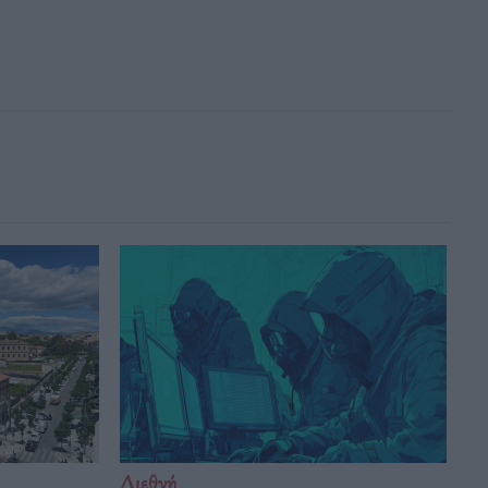
Διεθνή