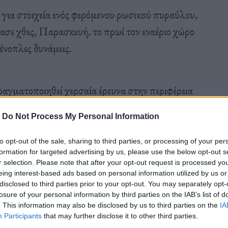
ς για στοιχεία ενός φερόμενου ρωσικού πυραύλου,
ίασε χθες, Παρασκευή, το πρωί τον εναέριο χώρο
ένοπλες δυνάμεις.
αγματοποιηθεί χερσαία έρευνα στην περιφέρεια
υ παραβίασε χθες τον πολωνικό εναέριο χώρο»,
-
Do Not Process My Personal Information
ικτύωσης X η διοίκηση επιχειρήσεων του
to opt-out of the sale, sharing to third parties, or processing of your per
formation for targeted advertising by us, please use the below opt-out s
r selection. Please note that after your opt-out request is processed y
eing interest-based ads based on personal information utilized by us or
disclosed to third parties prior to your opt-out. You may separately opt-
losure of your personal information by third parties on the IAB’s list of
ιστικά πως κανένα στοιχείο του αντικεμένου δεν
. This information may also be disclosed by us to third parties on the
IA
Participants
that may further disclose it to other third parties.