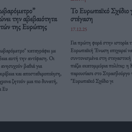
ωβαρόμετρο”
Το Ευρωπαϊκό Σχέδιο γ
ώνει την αβεβαιότητα
στέγαση
ιτών της Ευρώπης
17.12.25
Για πρώτη φορά στην ιστορία τ
Ευρωπαϊκή Ένωση επιχειρεί ν
ρωβαρόμετρο" καταγράφει με
συντονισμένα στη στεγαστική
βεια αυτή την αντίφαση. Oι
πιέζει εκατομμύρια πολίτες: η 
 ανησυχούν βαθιά για
παρουσίασε στο Στρασβούργο 
κρίβεια και αποσταθεροποίηση,
"Ευρωπαϊκό Σχέδιο γι
ρονα ζητούν μια πιο δυνατή,
α Ευ