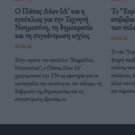
Ο Πάπας Λέων ΙΔ’ και η
Το “Ευρ
εγκύκλιος για την Τεχνητή
επιβεβαι
Νοημοσύνη, τη δημοκρατία
των πολ
και τη συγκέντρωση ισχύος
04.02.26
02.06.26
Το νέο "Ευ
ψυχρή ακρί
Στην πρώτη του εγκύκλιο "Magnifica
πολίτες που
Humanitas", ο Πάπας Λέων ΙΔ’
πολέμους, α
χρησιμοποιεί την ΤΝ ως αφετηρία για να
αλλά ταυτόχ
καταγγείλει την ανισότητα, τον πόλεμο, τη
πιο παρούσ
διάβρωση της δημοκρατίας και τη
συγκέντρωση εξουσίας σε