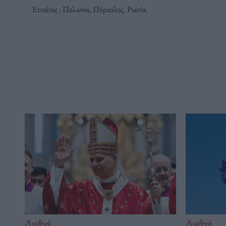
Ετικέτες :
Πολωνία
,
Πύραυλος
,
Ρωσία
.
Διεθνή
Διεθνή