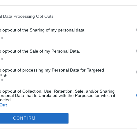
l Data Processing Opt Outs
σαν χθες, Παρασκευή, πως το
αντικείμενο
βγήκε
πτά μετά την είσοδό του σ’ αυτόν από την πλευρά
o opt-out of the Sharing of my personal data.
In
o opt-out of the Sale of my Personal Data.
In
to opt-out of processing my Personal Data for Targeted
ing.
In
υνα που διεξάγεται κοντά στην πόλη Ζάμος στη
o opt-out of Collection, Use, Retention, Sale, and/or Sharing
 διοίκηση επιχειρήσεων των πολωνικών ενόπλων
ersonal Data that Is Unrelated with the Purposes for which it
lected.
Out
CONFIRM
κών κάλεσε τον ρώσο επιτετραμμένο για να ζητήσει