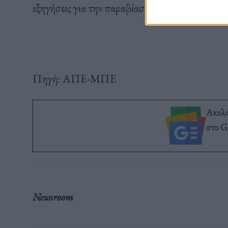
εξηγήσεις για την παραβίαση του πολωνικού εν
Πηγή: ΑΠΕ-ΜΠΕ
Ακολ
στο G
Newsroom