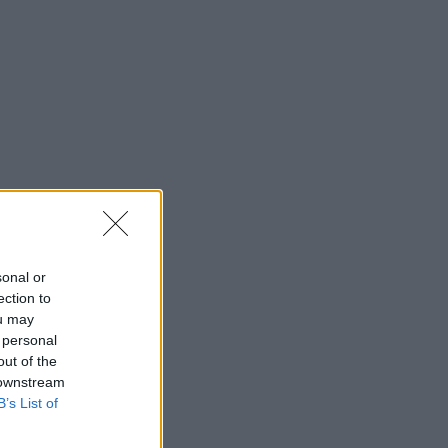
sonal or
ection to
ou may
 personal
out of the
 downstream
B’s List of