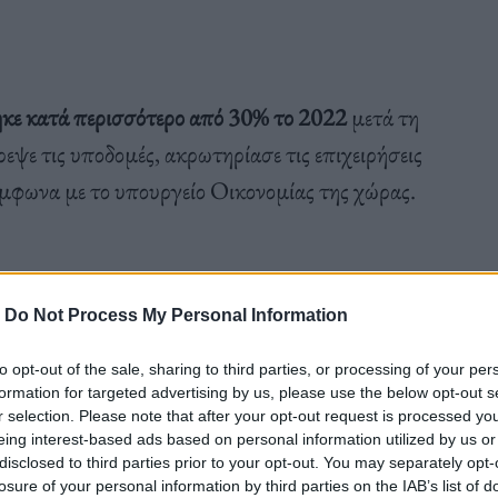
ηκε κατά περισσότερο από 30% το 2022
μετά τη
εψε τις υποδομές, ακρωτηρίασε τις επιχειρήσεις
ύμφωνα με το υπουργείο Οικονομίας της χώρας.
Ουκρανίας υπέστη τις μεγαλύτερες απώλειες και
λωσε η υπουργός Οικονομίας Γιούλια Σβιριντένκο.
-
Do Not Process My Personal Information
to opt-out of the sale, sharing to third parties, or processing of your per
formation for targeted advertising by us, please use the below opt-out s
r selection. Please note that after your opt-out request is processed y
eing interest-based ads based on personal information utilized by us or
γχώριου προϊόντος κατά 30,4% είναι πολύ
disclosed to third parties prior to your opt-out. You may separately opt-
losure of your personal information by third parties on the IAB’s list of
ά την εισβολή της Ρωσίας τον Φεβρουάριο του