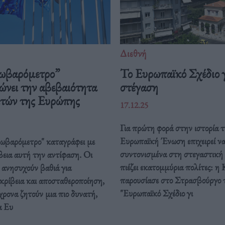
Διεθνή
ωβαρόμετρο”
Το Ευρωπαϊκό Σχέδιο γ
ώνει την αβεβαιότητα
στέγαση
ιτών της Ευρώπης
17.12.25
Για πρώτη φορά στην ιστορία τ
Ευρωπαϊκή Ένωση επιχειρεί ν
ρωβαρόμετρο" καταγράφει με
συντονισμένα στη στεγαστική
βεια αυτή την αντίφαση. Oι
πιέζει εκατομμύρια πολίτες: η 
 ανησυχούν βαθιά για
παρουσίασε στο Στρασβούργο 
κρίβεια και αποσταθεροποίηση,
"Ευρωπαϊκό Σχέδιο γι
ρονα ζητούν μια πιο δυνατή,
α Ευ