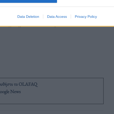
 και τη δραστηριότητα»
τον Δεκέμβριο.
Data Deletion
Data Access
Privacy Policy
ίας είχε σημειώσει αναπτύξη κατά 3,4% το 2021,
ουθήστε το OLAFAQ
oogle News