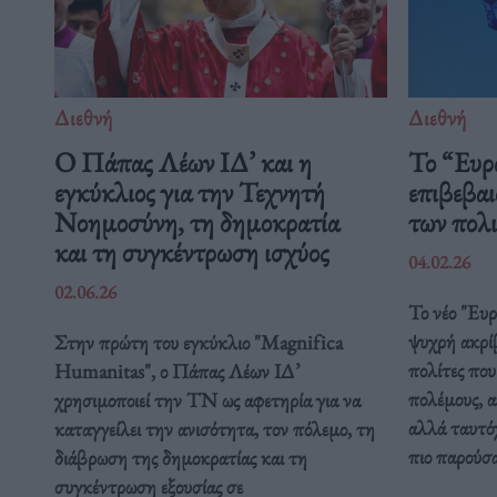
Διεθνή
Διεθνή
Ο Πάπας Λέων ΙΔ’ και η
Το “Ευρ
εγκύκλιος για την Τεχνητή
επιβεβαι
Νοημοσύνη, τη δημοκρατία
των πολ
και τη συγκέντρωση ισχύος
04.02.26
02.06.26
Το νέο "Ευ
ψυχρή ακρί
Στην πρώτη του εγκύκλιο "Magnifica
πολίτες που
Humanitas", ο Πάπας Λέων ΙΔ’
πολέμους, α
χρησιμοποιεί την ΤΝ ως αφετηρία για να
αλλά ταυτόχ
καταγγείλει την ανισότητα, τον πόλεμο, τη
πιο παρούσ
διάβρωση της δημοκρατίας και τη
συγκέντρωση εξουσίας σε