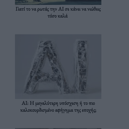
Γιατί το να ρωτάς την AI σε κάνει να νιώθεις
τόσο καλά
AI: Η μεγαλύτερη υπόσχεση ή το πιο
καλοκουρδισμένο αφήγημα της εποχής;