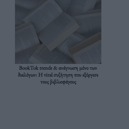
BookTok trends & ανάγνωση μόνο των
διαλόγων: Η viral συζήτηση που εξόργισε
τους βιβλιοφάγους