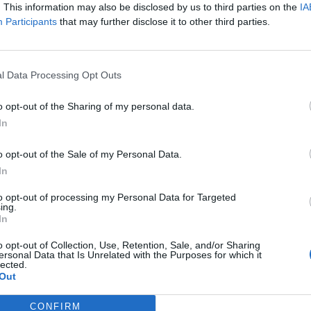
. This information may also be disclosed by us to third parties on the
IA
ική παραγωγή της Ουκρανίας θα μειωνόταν κατά
Participants
that may further disclose it to other third parties.
l Data Processing Opt Outs
εων στο πεδίο της μάχης, το συντονισμένο έργο
o opt-out of the Sharing of my personal data.
αστο πνεύμα του πληθυσμού, η ταχύτητα
In
ές εγχώριων υπηρεσιών, καθώς και η συστηματική
o opt-out of the Sale of my Personal Data.
 μας επέτρεψαν να κρατήσουμε την οικονομία της
In
τη νίκη»
, δήλωσε η Σβιριντένκο.
to opt-out of processing my Personal Data for Targeted
ing.
In
o opt-out of Collection, Use, Retention, Sale, and/or Sharing
ersonal Data that Is Unrelated with the Purposes for which it
lected.
Out
ραυλικές επιθέσεις της Ρωσίας
«συνέχισαν να
CONFIRM