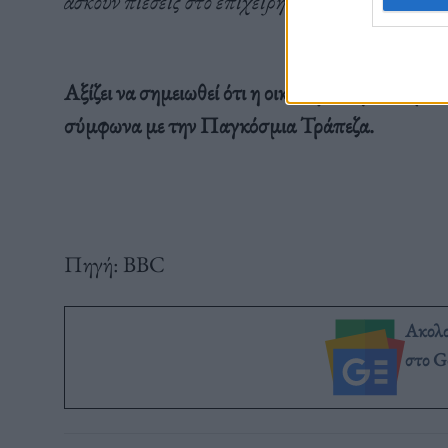
ασκούν πιέσεις στο επιχειρηματικό περιβάλλον
Αξίζει να σημειωθεί ότι η οικονομία της Ουκραν
σύμφωνα με την Παγκόσμια Τράπεζα.
Πηγή: BBC
Ακολ
στο G