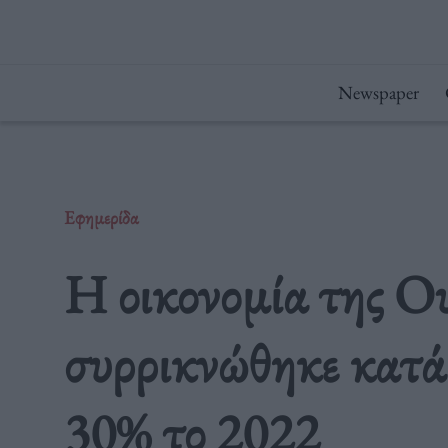
Μετάβαση
στο
περιεχόμενο
Newspaper
Εφημερίδα
Η οικονομία της Ο
συρρικνώθηκε κατά
30% το 2022