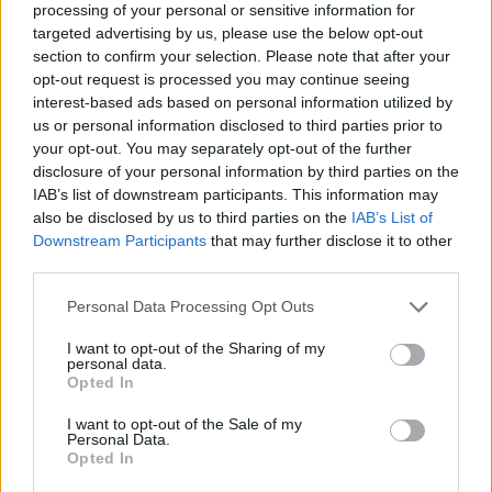
αμνηστίας.
processing of your personal or sensitive information for
targeted advertising by us, please use the below opt-out
section to confirm your selection. Please note that after your
opt-out request is processed you may continue seeing
Αυτό το κείμενο – πυλώνας της μετάβασης προς τη
interest-based ads based on personal information utilized by
us or personal information disclosed to third parties prior to
δημοκρατία μετά το θάνατο του Φράνκο στις 20
your opt-out. You may separately opt-out of the further
disclosure of your personal information by third parties on the
Νοεμβρίου 1975 εμποδίζει τη δίωξη οποιουδήποτε
IAB’s list of downstream participants. This information may
πολιτικού εγκλήματος που διαπράχθηκε στη
also be disclosed by us to third parties on the
IAB’s List of
Downstream Participants
that may further disclose it to other
διάρκεια της δικτατορίας από αντιπάλους, αλλά και
third parties.
από
«τους δημόσιους λειτουργούς και τους
Personal Data Processing Opt Outs
πράκτορες διατήρησης της δημόσιας τάξης».
I want to opt-out of the Sharing of my
personal data.
Opted In
Ο διάσημος δικαστής Μπαλτάσαρ Γκαρθόν είχε
I want to opt-out of the Sale of my
Personal Data.
διωχθεί ο ίδιος, και τελικά αθωωθεί, επειδή
Opted In
επιχείρησε να ανοίξει έρευνα για τα εγκλήματα του