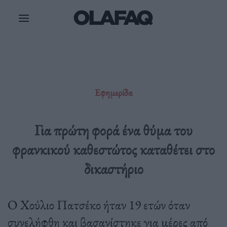
Μετάβαση
στο
περιεχόμενο
Εφημερίδα
Για πρώτη φορά ένα θύμα του
φρανκικού καθεστώτος καταθέτει στο
δικαστήριο
Ο Χούλιο Πατσέκο ήταν 19 ετών όταν
συνελήφθη και βασανίστηκε για μέρες από