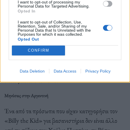
I want to opt-out of processing my
Personal Data for Targeted Advertising.
φρανκισμού που καλύπτονται από αυτό το νόμο.
Opted In
I want to opt-out of Collection, Use,
Retention, Sale, and/or Sharing of my
Personal Data that Is Unrelated with the
Προς μεγάλη απογοήτευση των θυμάτων,
Purposes for which it was collected.
Opted Out
βασανιστές απεβίωσαν και δεν θα διωχθούν ποτέ,
όπως ένας αστυνομικός επονομαζόμενος «Billy el
CONFIRM
Niño» (Billy the Kid) λόγω της συνήθειάς του να
γυρίζει το πιστόλι στο χέρι του σαν καουμπόι, ο
Data Deletion
Data Access
Privacy Policy
οποίος πέθανε το 2020.
Μηνύσεις στην Αργεντινή
Ένα από τα πρόσωπα που είχαν κατηγορήσει τον
«Billy the Kid» για βασανιστήρια δεν είναι άλλο