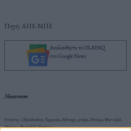
Πηγή: ΑΠΕ-ΜΠΕ
Ακολουθήστε το OLAFAQ
στο Google News
Newsroom
Ετικέτες :
Oktoberfest
,
Γερμανία
,
Μόναχο
,
μπίρα
,
Μπύρα
,
Φεστιβάλ
Μπίρας
,
Φεστιβάλ Μπύρας
.