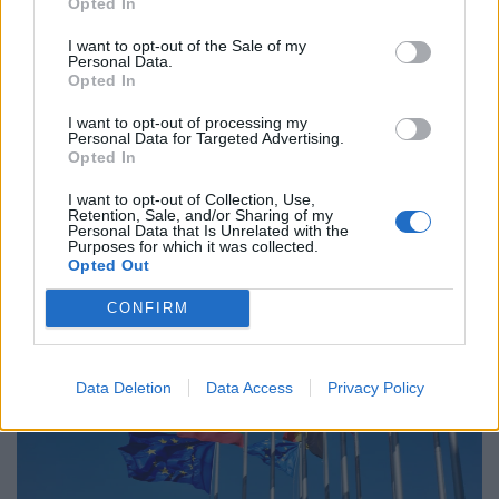
Opted In
Ο Πάπας Λέων ΙΔ’ και η εγκύκλιος για την
Τεχνητή Νοημοσύνη, τη δημοκρατία και τη
I want to opt-out of the Sale of my
Personal Data.
συγκέντρωση ισχύος
Opted In
02.06.26
I want to opt-out of processing my
Personal Data for Targeted Advertising.
Opted In
Στην πρώτη του εγκύκλιο "Magnifica Humanitas", ο Πάπας
Λέων ΙΔ’ χρησιμοποιεί την ΤΝ ως αφετηρία για να
I want to opt-out of Collection, Use,
Retention, Sale, and/or Sharing of my
καταγγείλει την ανισότητα, τον πόλεμο, τη διάβρωση της
Personal Data that Is Unrelated with the
Purposes for which it was collected.
δημοκρατίας και τη συγκέντρωση εξουσίας σε
Opted Out
CONFIRM
Data Deletion
Data Access
Privacy Policy