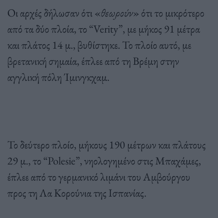
Οι αρχές δήλωσαν ότι «
θεωρούν
» ότι το μικρότερο
από τα δύο πλοία, το “Verity”, με μήκος 91 μέτρα
και πλάτος 14 μ., βυθίστηκε. Το πλοίο αυτό, με
βρετανική σημαία, έπλεε από τη Βρέμη στην
αγγλική πόλη Ίμινγκχαμ.
Το δεύτερο πλοίο, μήκους 190 μέτρων και πλάτους
29 μ., το “Polesie”, νηολογημένο στις Μπαχάμες,
έπλεε από το γερμανικό λιμάνι του Αμβούργου
προς τη Λα Κορούνια της Ισπανίας.