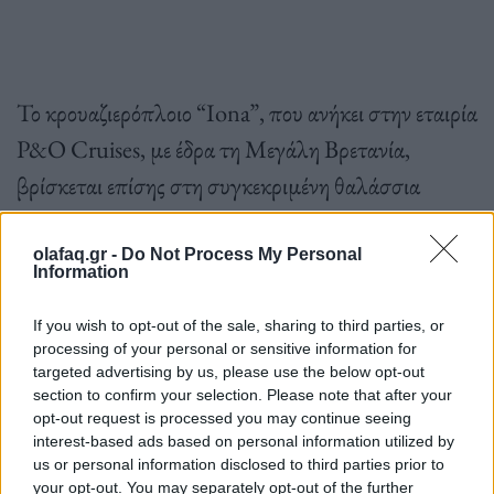
Το κρουαζιερόπλοιο “Iona”, που ανήκει στην εταιρία
P&O Cruises, με έδρα τη Μεγάλη Βρετανία,
βρίσκεται επίσης στη συγκεκριμένη θαλάσσια
περιοχή και προσφέρει τη βοήθειά του στις έρευνες.
olafaq.gr -
Do Not Process My Personal
Information
If you wish to opt-out of the sale, sharing to third parties, or
processing of your personal or sensitive information for
Στην περιοχή έπνεαν άνεμοι 6 μποφόρ, με τα
targeted advertising by us, please use the below opt-out
section to confirm your selection. Please note that after your
κύματα στη θάλασσα να φθάνουν τα τρία μέτρα σε
opt-out request is processed you may continue seeing
ύψος.
interest-based ads based on personal information utilized by
us or personal information disclosed to third parties prior to
your opt-out. You may separately opt-out of the further