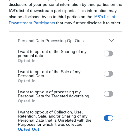
disclosure of your personal information by third parties on the
Πηγή: ΑΠΕ-ΜΠΕ
IAB’s list of downstream participants. This information may
also be disclosed by us to third parties on the
IAB’s List of
Downstream Participants
that may further disclose it to other
third parties.
Personal Data Processing Opt Outs
Ακολουθήστε το OLAFAQ
στο Google News
I want to opt-out of the Sharing of my
personal data.
Opted In
I want to opt-out of the Sale of my
Personal Data.
Opted In
Newsroom
I want to opt-out of processing my
Personal Data for Targeted Advertising.
Opted In
I want to opt-out of Collection, Use,
Ετικέτες :
Βόρεια Θάλασσα
,
Γερμανία
,
Σύγκρουση
,
φορτηγών πλοίων
.
Retention, Sale, and/or Sharing of my
Personal Data that Is Unrelated with the
Purposes for which it was collected.
Opted Out