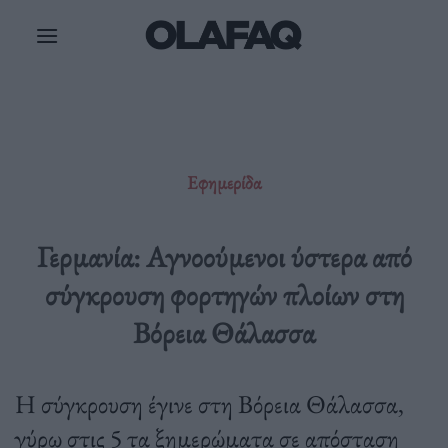
Μετάβαση
στο
περιεχόμενο
Εφημερίδα
Γερμανία: Αγνοούμενοι ύστερα από
σύγκρουση φορτηγών πλοίων στη
Βόρεια Θάλασσα
Η σύγκρουση έγινε στη Βόρεια Θάλασσα,
γύρω στις 5 τα ξημερώματα σε απόσταση