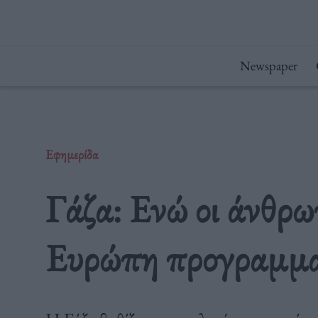
Μετάβαση
στο
περιεχόμενο
Newspaper
Εφημερίδα
Γάζα: Ενώ οι άνθρω
Ευρώπη προγραμματ