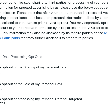
σε χαρακτηριστικά ο Ανουάρ Ελ Ανούνι και
to opt-out of the sale, sharing to third parties, or processing of your per
formation for targeted advertising by us, please use the below opt-out s
της Ύπατης Εκπροσώπου και του Ισραηλινού
r selection. Please note that after your opt-out request is processed y
eing interest-based ads based on personal information utilized by us or
υμε στη διπλωματία, γιατί ξέρετε ότι βασίζεται σε
disclosed to third parties prior to your opt-out. You may separately opt-
ει κατατεθεί ένα έγγραφο με προτεινόμενες
losure of your personal information by third parties on the IAB’s list of
. This information may also be disclosed by us to third parties on the
IA
θαρα ότι όλες οι επιλογές παραμένουν στο
Participants
that may further disclose it to other third parties.
 ερχόμενη Σύνοδο στην Κοπεγχάγη στις 30/9»
.
l Data Processing Opt Outs
δίκασε τις επιθέσεις κατά των δημοσιογράφων
o opt-out of the Sharing of my personal data.
In
o opt-out of the Sale of my Personal Data.
In
to opt-out of processing my Personal Data for Targeted
ing.
In