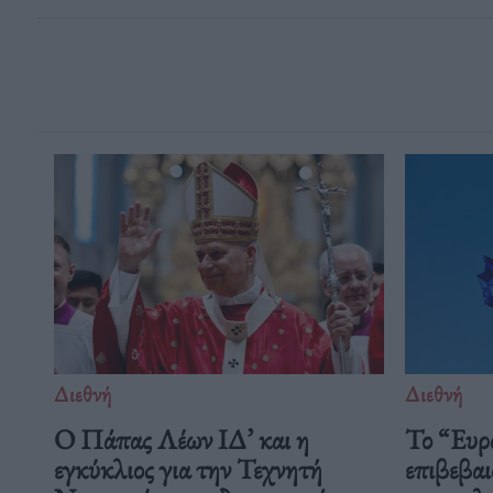
Διεθνή
Διεθνή
Ο Πάπας Λέων ΙΔ’ και η
Το “Ευρ
εγκύκλιος για την Τεχνητή
επιβεβαι