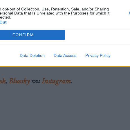
o opt-out of Collection, Use, Retention, Sale, and/or Sharing
ersonal Data that Is Unrelated with the Purposes for which it
lected.
Out
CONFIRM
Data Deletion
Data Access
Privacy Policy
ok
,
Bluesky
και
Instagram
.