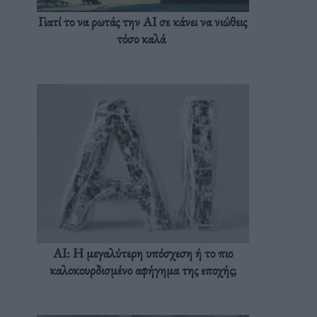
Γιατί το να ρωτάς την AI σε κάνει να νιώθεις
τόσο καλά
AI: Η μεγαλύτερη υπόσχεση ή το πιο
καλοκουρδισμένο αφήγημα της εποχής;