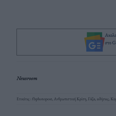
Ακολ
στο G
Newsroom
Ετικέτες :
fbphotopost
,
Ανθρωπιστική Κρίση
,
Γάζα
,
ειδήσεις
,
Κομ