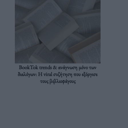
BookTok trends & ανάγνωση μόνο των
διαλόγων: Η viral συζήτηση που εξόργισε
τους βιβλιοφάγους