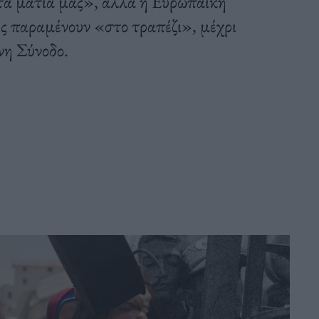
τα μάτια μας», αλλά η Ευρωπαϊκή
ές παραμένουν «στο τραπέζι», μέχρι
νη Σύνοδο.