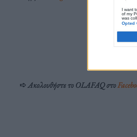
I want t
of my P
was col
Opted 
➪
Ακολουθήστε το OLAFAQ στο
Facebo