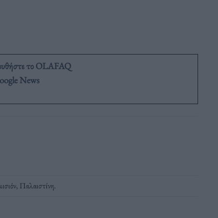
ουθήστε το OLAFAQ
oogle News
ισιόν
,
Παλαιστίνη
.