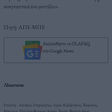
αναγκαστικά ένα μοντέλο».
Πηγή: ΑΠΕ-ΜΠΕ
Ακολουθήστε το OLAFAQ
στο Google News
Newsroom
Ετικέτες :
Δολάρια
,
Επιχειρήσεις
,
Ευρώ
,
Κυβερνήσεις
,
Κυρώσεις
,
Νόμισμα
,
Πώληση Φυσικού Αερίου
,
Ρωσία
,
Φυσικό Αέριο
.