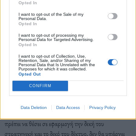
Opted In
I want to opt-out of the Sale of my
Personal Data.
Opted In
(…) Θα χρειασθεί να δούμε πώς θα εφαρμοσθεί.
I want to opt-out of processing my
Personal Data for Targeted Advertising.
Ποια θα είναι η πραγματικότητα της εφαρμογής, αν
Opted In
θα πρέπει να περάσουμε από συγκεκριμένες
I want to opt-out of Collection, Use,
Retention, Sale, and/or Sharing of my
τράπεζες. Αν ναι, αν πρόκειται για τράπεζες που δεν
Personal Data that Is Unrelated with the
Purposes for which it was collected.
έχουν την δυνατότητα να λειτουργήσουν στο
Opted Out
ευρωπαϊκό έδαφος, θα πρέπει να περάσουμε από
CONFIRM
τρίτες χώρες; Αυτό μπορεί να ισχύει κατά
περίπτωσιν, κάθε παράγοντας, αν θέλει να συνεχίσει
Data Deletion
Data Access
Privacy Policy
να εμπορεύεται υδρογονάνθρακες με την Ρωσία, να
πρέπει να θέσει σε εφαρμογή την δική του
στρατηγική και το δικό του δίκτυο, δεν θα υπάρχει