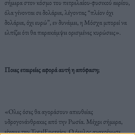
σήμερα στον κόσμο του πετρελαίου-φυσικού αερίου,
όλα γίνονται σε δολάρια, λέγοντας “πλέον όχι
δολάρια, όχι ευρώ”, εν δυνάμει, η Μόσχα μπορεί να
ελπίζει ότι θα παρακάμψει ορισμένες κυρώσεις».
Ποιες εταιρείες αφορά αυτή η απόφαση;
«Ολες όσες θα αγοράσουν απευθείας
υδρογονάνθρακες από την Ρωσία. Μέχρι σήμερα,
είχαμε την TotalEnergies. Ο όμιλος ανακοίνωσε