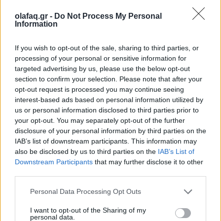
τέλος για το πετρέλαιο και τα πετρελαϊκά προϊόντα ,
olafaq.gr -
Do Not Process My Personal
αλλά παραμένει το φυσικό αέριο…Εχουμε την
Information
Engie, για το φυσικό αέριο, και ό,τι συνδέεται με τον
If you wish to opt-out of the sale, sharing to third parties, or
Nord Stream (στον οποίο έχει μερίδιο 9%).
processing of your personal or sensitive information for
targeted advertising by us, please use the below opt-out
section to confirm your selection. Please note that after your
opt-out request is processed you may continue seeing
Μέχρι σήμερα, σε ένα συμβόλαιο όπως είναι ο Nord
interest-based ads based on personal information utilized by
us or personal information disclosed to third parties prior to
Stream, ο όγκος του φυσικού αερίου αποτιμάτο σε
your opt-out. You may separately opt-out of the further
δολάρια. Είναι Χ δολάρια ανά 1.000 κυβικά μέτρα.
disclosure of your personal information by third parties on the
IAB’s list of downstream participants. This information may
Από την στιγμή που η Ρωσία θα θελήσει να θέσει σε
also be disclosed by us to third parties on the
IAB’s List of
Downstream Participants
that may further disclose it to other
εφαρμογή ένα σύστημα βασισμένο στην χρήση του
third parties.
ρουβλίου, το ερώτημα είναι πώς μετατρέπουμε αυτό
Personal Data Processing Opt Outs
το ποσόν από δολάρια σε ποσό σε ρούβλια, ποιο
I want to opt-out of the Sharing of my
νόμισμα αναφοράς θα χρησιμοποιήσουμε.
personal data.