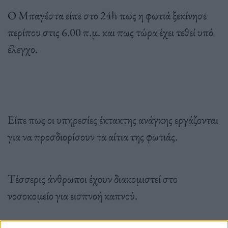
Ο Μπαγέστα είπε στο 24h πως η φωτιά ξεκίνησε
περίπου στις 6.00 π.μ. και πως τώρα έχει τεθεί υπό
έλεγχο.
Είπε πως οι υπηρεσίες έκτακτης ανάγκης εργάζονται
για να προσδιορίσουν τα αίτια της φωτιάς.
Τέσσερις άνθρωποι έχουν διακομιστεί στο
νοσοκομείο για εισπνοή καπνού.