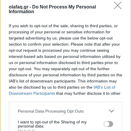
olafaq.gr -
Do Not Process My Personal
Information
Πηγή: ΑΠΕ-ΜΠΕ
If you wish to opt-out of the sale, sharing to third parties, or
processing of your personal or sensitive information for
targeted advertising by us, please use the below opt-out
section to confirm your selection. Please note that after your
opt-out request is processed you may continue seeing
Ακολουθήστε το OLAFAQ
interest-based ads based on personal information utilized by
στο Google News
us or personal information disclosed to third parties prior to
your opt-out. You may separately opt-out of the further
disclosure of your personal information by third parties on the
IAB’s list of downstream participants. This information may
also be disclosed by us to third parties on the
IAB’s List of
Downstream Participants
that may further disclose it to other
third parties.
Newsroom
Personal Data Processing Opt Outs
I want to opt-out of the Sharing of my
Ετικέτες :
Ισπανία
,
Νεκροί
,
Φωτιά
.
personal data.