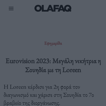
Μετάβαση
στο
περιεχόμενο
Εφημερίδα
Eurovision 2023: Μεγάλη νικήτρια η
Σουηδία με τη Loreen
Η Loreen κέρδισε για 2η φορά τον
διαγωνισμό και χάρισε στη Σουηδία το 7ο
βραβείο της διοργάνωσης.