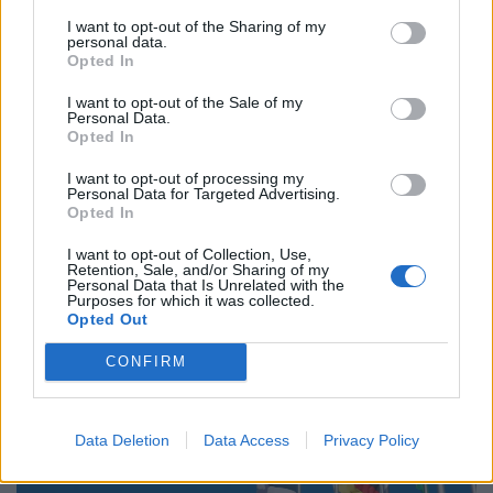
I want to opt-out of the Sharing of my
personal data.
Opted In
Διεθνή
I want to opt-out of the Sale of my
Personal Data.
Ο Πάπας Λέων ΙΔ’ και η εγκύκλιος για την
Opted In
Τεχνητή Νοημοσύνη, τη δημοκρατία και τη
I want to opt-out of processing my
συγκέντρωση ισχύος
Personal Data for Targeted Advertising.
Opted In
02.06.26
I want to opt-out of Collection, Use,
Retention, Sale, and/or Sharing of my
Στην πρώτη του εγκύκλιο "Magnifica Humanitas", ο Πάπας
Personal Data that Is Unrelated with the
Purposes for which it was collected.
Λέων ΙΔ’ χρησιμοποιεί την ΤΝ ως αφετηρία για να
Opted Out
καταγγείλει την ανισότητα, τον πόλεμο, τη διάβρωση της
δημοκρατίας και τη συγκέντρωση εξουσίας σε
CONFIRM
Data Deletion
Data Access
Privacy Policy