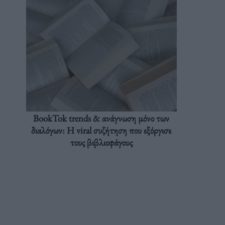
BookTok trends & ανάγνωση μόνο των
διαλόγων: Η viral συζήτηση που εξόργισε
τους βιβλιοφάγους