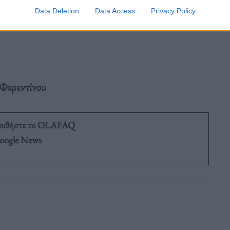
Data Deletion
Data Access
Privacy Policy
η της χώρας μας» κατέληξε.
Φερεντίνου
ουθήστε το OLAFAQ
oogle News