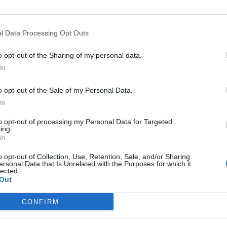
ρίζονται αυτή την ευαισθησία, παρόλο που
l Data Processing Opt Outs
ου δείχνουν κάθε λογής λάθος πράγματα στο
o opt-out of the Sharing of my personal data.
αδιαμφισβήτητα ”ναι” σε κάθε πρόταση που μας
In
o opt-out of the Sale of my Personal Data.
In
ωση PKK/YPG και να ζητάς από εμάς υποστήριξη
to opt-out of processing my Personal Data for Targeted
ing.
In
ασυνεπές.
Ζητήσαμε 30 τρομοκράτες από τη
 δώσετε τους τρομοκράτες, αλλά θα μας ζητήσετε να
o opt-out of Collection, Use, Retention, Sale, and/or Sharing
ersonal Data that Is Unrelated with the Purposes for which it
lected.
”. Αυτό το λάθος έγινε κάποτε με την Ελλάδα.
Out
ΑΤΟ, δυστυχώς είπαμε ”ναι” να μπουν αργότερα
.
CONFIRM
ν τη Δευτέρα. Μην κάνετε τον κόπο, δεν υπάρχει
ς. Ο μόνος μας στόχος είναι να αποκόψουμε