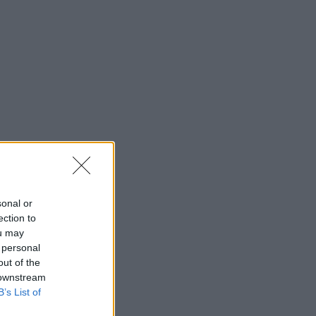
sonal or
ection to
ou may
 personal
out of the
 downstream
B’s List of