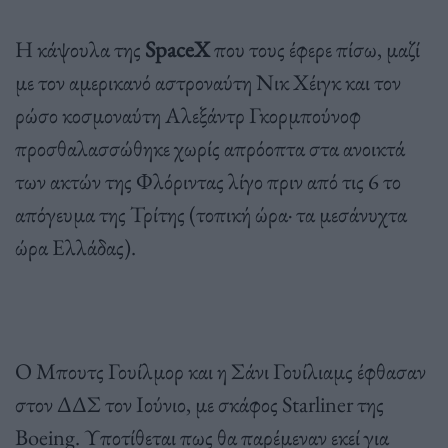
Η κάψουλα της
SpaceX
που τους έφερε πίσω, μαζί
με τον αμερικανό αστροναύτη Νικ Χέιγκ και τον
ρώσο κοσμοναύτη Αλεξάντρ Γκορμπούνοφ
προσθαλασσώθηκε χωρίς απρόοπτα στα ανοικτά
των ακτών της Φλόριντας λίγο πριν από τις 6 το
απόγευμα της Τρίτης (τοπική ώρα· τα μεσάνυχτα
ώρα Ελλάδας).
Ο Μπουτς Γουίλμορ και η Σάνι Γουίλιαμς έφθασαν
στον ΔΔΣ τον Ιούνιο, με σκάφος Starliner της
Boeing. Υποτίθεται πως θα παρέμεναν εκεί για