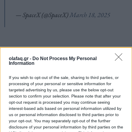
— SpaceX (@SpaceX)
March 18, 2025
olafaq.gr -
Do Not Process My Personal
Information
*Πηγή:
ertnews.gr
If you wish to opt-out of the sale, sharing to third parties, or
processing of your personal or sensitive information for
targeted advertising by us, please use the below opt-out
section to confirm your selection. Please note that after your
➪
Ακολουθήστε το OLAFAQ στο
Facebook
,
Bluesky
opt-out request is processed you may continue seeing
και
Inst
agram
.
interest-based ads based on personal information utilized by
us or personal information disclosed to third parties prior to
your opt-out. You may separately opt-out of the further
disclosure of your personal information by third parties on the