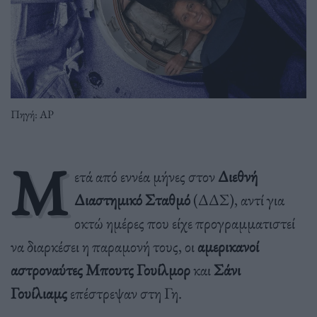
Πηγή: AP
Μ
ετά από εννέα μήνες στον
Διεθνή
Διαστημικό Σταθμό
(ΔΔΣ), αντί για
οκτώ ημέρες που είχε προγραμματιστεί
να διαρκέσει η παραμονή τους, οι
αμερικανοί
αστροναύτες Μπουτς Γουίλμορ
και
Σάνι
Γουίλιαμς
επέστρεψαν στη Γη.