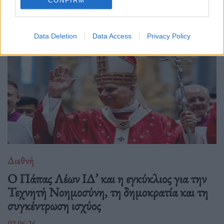
Δείτε επίσης
CONFIRM
Data Deletion
Data Access
Privacy Policy
Διεθνή
Ο Πάπας Λέων ΙΔ’ και η εγκύκλιος για την
Τεχνητή Νοημοσύνη, τη δημοκρατία και τη
συγκέντρωση ισχύος
02.06.26