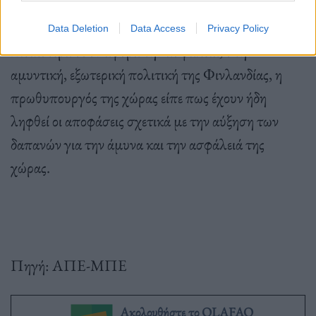
Data Deletion
Data Access
Privacy Policy
Ειδικότερα όσον αφορά την ασφάλεια, στην
αμυντική, εξωτερική πολιτική της Φινλανδίας, η
πρωθυπουργός της χώρας είπε πως έχουν ήδη
ληφθεί οι αποφάσεις σχετικά με την αύξηση των
δαπανών για την άμυνα και την ασφάλειά της
χώρας.
Πηγή: ΑΠΕ-ΜΠΕ
Ακολουθήστε το OLAFAQ