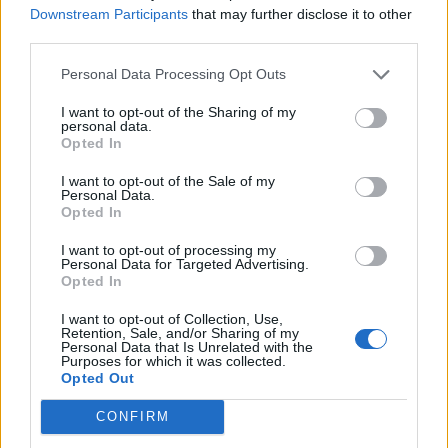
Downstream Participants
that may further disclose it to other
μεσοδιάστημα αναμένουμε την ένταξή μας, αφού
third parties.
κάνουμε την αίτησή μας κι αυτό επικυρωθεί. Βέβαια
Personal Data Processing Opt Outs
δεν έχουμε λάβει ακόμα την απόφασή μας,
αν όμως
I want to opt-out of the Sharing of my
το αποφασίσουμε να κάνουμε την αίτηση θα έχουμε
personal data.
Opted In
αυτήν την γκρίζα περιοχή-περίοδο προτού όλα τα
I want to opt-out of the Sale of my
κράτη-μέλη επικυρώσουν την είσοδό μας
, καθώς και
Personal Data.
Opted In
της Σουηδίας. Ανησυχούμε γι’ αυτό και
I want to opt-out of processing my
προετοιμαζόμαστε για διάφορες καταστάσεις και
Personal Data for Targeted Advertising.
Opted In
ενέργειες από την πλευρά της Ρωσίας, υβριδικές
I want to opt-out of Collection, Use,
επιθέσεις, κυβερνο-επιθέσεις, διάφορες μορφές
Retention, Sale, and/or Sharing of my
Personal Data that Is Unrelated with the
προσπάθειας εκ μέρους τους επιρροής στη
Purposes for which it was collected.
Opted Out
Φινλανδία. Προετοιμαζόμαστε λοιπόν» εξήγησε.
CONFIRM