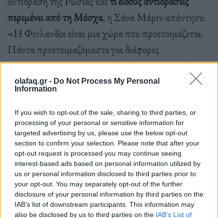
αντίδραση της Ρωσίας και
τι είδους αντιδράσεις
περιμένει από τη Μόσχα
, η Σάνα Μάριν απάντησε:
«Η Φινλανδία είναι μια χώρα που προετοιμάζεται.
Πάντα προετοιμαζόμαστε για διάφορες
καταστάσεις. Γι’ αυτόν τον λόγο
έχουμε ισχυρές
ένοπλες δυνάμεις, έχουμε ενισχύσει την άμυνά μας
olafaq.gr -
Do Not Process My Personal
Information
εδώ και δεκαετίες
. Διότι έχουμε έναν ισχυρό γείτονα,
τη Ρωσία, που έχει μια πολύ δύσκολη ιστορία, και
If you wish to opt-out of the sale, sharing to third parties, or
processing of your personal or sensitive information for
βλέπουμε τώρα ότι η Ρωσία βρίσκεται σε πόλεμο με
targeted advertising by us, please use the below opt-out
την Ουκρανία και βέβαια αυτό μας ανησυχεί πολύ».
section to confirm your selection. Please note that after your
opt-out request is processed you may continue seeing
interest-based ads based on personal information utilized by
us or personal information disclosed to third parties prior to
«Χτίζουμε τις δυνάμεις μας και επίσης
your opt-out. You may separately opt-out of the further
disclosure of your personal information by third parties on the
προετοιμαζόμαστε για πολλές διαφορετικές
IAB’s list of downstream participants. This information may
also be disclosed by us to third parties on the
IAB’s List of
καταστάσεις και ενέργειες από τη Ρωσία για όσο