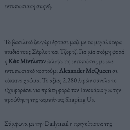
εντυπωσιακή σκηνή.
Το βασιλικό ζευγάρι έφτασε μαζί με τα μεγαλύτερα
παιδιά τους Σάρλοτ και Τζορτζ. Για μία ακόμη φορά
η
Κέιτ Μίντλετον
έκλεψε τις εντυπώσεις με ένα
εντυπωσιακό κοστούμι
Alexander
McQueen
σε
κόκκινο χρώμα. Το αξίας 2.280 λιρών σύνολο το
είχε φορέσει για πρώτη φορά τον Ιανουάριο για την
προώθηση της καμπάνιας Shaping Us.
Σύμφωνα με την Dailymail η πριγκίπισσα της