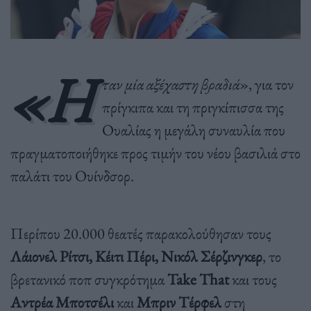
«Η
ταν μία αξέχαστη βραδιά
», για τον
πρίγκιπα και τη πριγκίπισσα της
Ουαλίας η μεγάλη συναυλία που
πραγματοποιήθηκε προς τιμήν του νέου βασιλιά στο
παλάτι του Ουίνδσορ.
Περίπου 20.000 θεατές παρακολούθησαν τους
Λάιονελ Ρίτσι, Κέιτι Πέρι, Νικόλ Σέρζινγκερ
, το
βρετανικό ποπ συγκρότημα
Take
That
και τους
Αντρέα Μποτσέλι
και
Μπριν Τέρφελ
στη