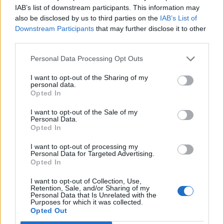
IAB’s list of downstream participants. This information may
Δείτε επίσης
also be disclosed by us to third parties on the
IAB’s List of
Downstream Participants
that may further disclose it to other
third parties.
Personal Data Processing Opt Outs
I want to opt-out of the Sharing of my
personal data.
Opted In
I want to opt-out of the Sale of my
Personal Data.
Opted In
I want to opt-out of processing my
Personal Data for Targeted Advertising.
Opted In
Διεθνή
I want to opt-out of Collection, Use,
Ο Πάπας Λέων ΙΔ’ και η εγκύκλιος για την
Retention, Sale, and/or Sharing of my
Personal Data that Is Unrelated with the
Τεχνητή Νοημοσύνη, τη δημοκρατία και τη
Purposes for which it was collected.
Opted Out
συγκέντρωση ισχύος