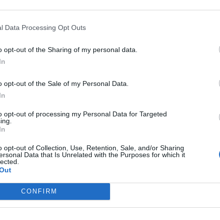
l Data Processing Opt Outs
νε μια ισραηλινή επίθεση 50 ημερών που σκότωσε
μβανομένων 551 παιδιών.
o opt-out of the Sharing of my personal data.
In
o opt-out of the Sale of my Personal Data.
In
to opt-out of processing my Personal Data for Targeted
ν μάρτυρας μιας ισραηλινής επίθεσης που διήρκεσε
ing.
In
μπεριλαμβανομένων 67 παιδιών.
o opt-out of Collection, Use, Retention, Sale, and/or Sharing
ersonal Data that Is Unrelated with the Purposes for which it
lected.
Out
 Ισραήλ που μαίνεται στη Λωρίδα της Γάζας που
CONFIRM
. Αυτός έχει σκοτώσει τουλάχιστον 16.015
τη Γάζα να είναι γυναίκες και παιδιά, σύμφωνα με