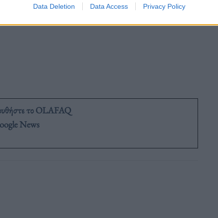
Data Deletion
Data Access
Privacy Policy
ουθήστε το OLAFAQ
oogle News