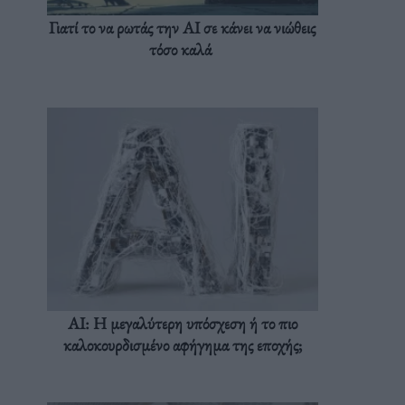
Γιατί το να ρωτάς την AI σε κάνει να νιώθεις
τόσο καλά
AI: Η μεγαλύτερη υπόσχεση ή το πιο
καλοκουρδισμένο αφήγημα της εποχής;