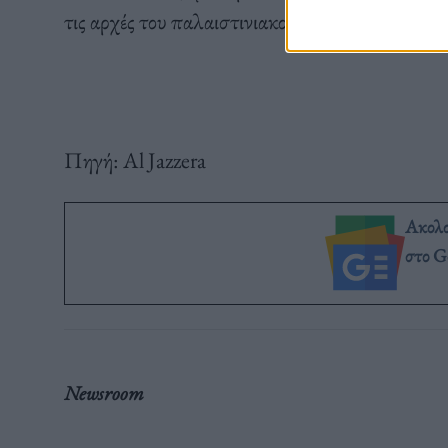
τις αρχές του παλαιστινιακού θύλακα.
Πηγή: Al Jazzera
Ακολ
στο G
Newsroom