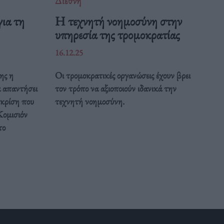
Διεθνή
ια τη
Η τεχνητή νοημοσύνη στην
υπηρεσία της τρομοκρατίας
16.12.25
ης η
Οι τρομοκρατικές οργανώσεις έχουν βρει
α απαντήσει
τον τρόπο να αξιοποιούν ιδανικά την
 κρίση που
τεχνητή νοημοσύνη.
Κομισιόν
το