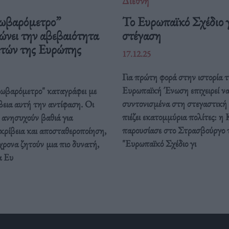
Διεθνή
ωβαρόμετρο”
Το Ευρωπαϊκό Σχέδιο γ
ώνει την αβεβαιότητα
στέγαση
ιτών της Ευρώπης
17.12.25
Για πρώτη φορά στην ιστορία τ
Ευρωπαϊκή Ένωση επιχειρεί ν
ρωβαρόμετρο" καταγράφει με
συντονισμένα στη στεγαστική
βεια αυτή την αντίφαση. Oι
πιέζει εκατομμύρια πολίτες: η 
 ανησυχούν βαθιά για
παρουσίασε στο Στρασβούργο 
κρίβεια και αποσταθεροποίηση,
"Ευρωπαϊκό Σχέδιο γι
ρονα ζητούν μια πιο δυνατή,
α Ευ