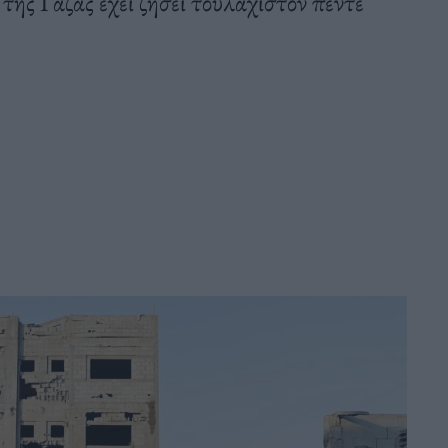
της Γάζας έχει ζήσει τουλάχιστον πέντε