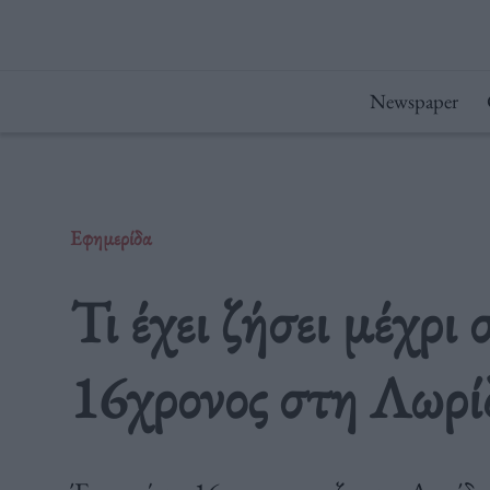
Μετάβαση
στο
περιεχόμενο
Newspaper
Εφημερίδα
Τι έχει ζήσει μέχρι
16χρονος στη Λωρί