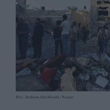
Φωτ.: Ibraheem Abu Mustafa / Reuters