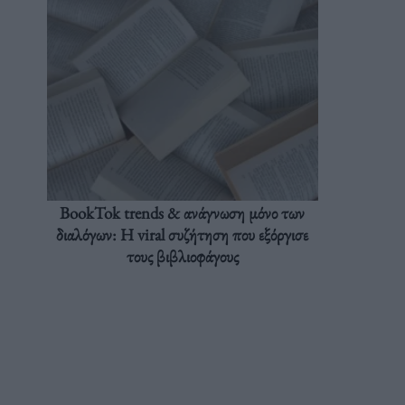
BookTok trends & ανάγνωση μόνο των
διαλόγων: Η viral συζήτηση που εξόργισε
τους βιβλιοφάγους