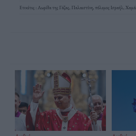
Ετικέτες :
Λωρίδα της Γάζας
,
Παλαιστίνη
,
πόλεμος Ισραήλ
,
Χαμά