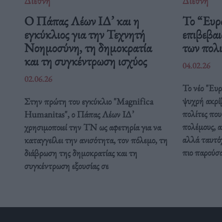
Διεθνή
Διεθνή
Ο Πάπας Λέων ΙΔ’ και η
Το “Ευρ
εγκύκλιος για την Τεχνητή
επιβεβαι
Νοημοσύνη, τη δημοκρατία
των πολ
και τη συγκέντρωση ισχύος
04.02.26
02.06.26
Το νέο "Ευ
ψυχρή ακρί
Στην πρώτη του εγκύκλιο "Magnifica
πολίτες που
Humanitas", ο Πάπας Λέων ΙΔ’
πολέμους, α
χρησιμοποιεί την ΤΝ ως αφετηρία για να
αλλά ταυτόχ
καταγγείλει την ανισότητα, τον πόλεμο, τη
πιο παρούσ
διάβρωση της δημοκρατίας και τη
συγκέντρωση εξουσίας σε