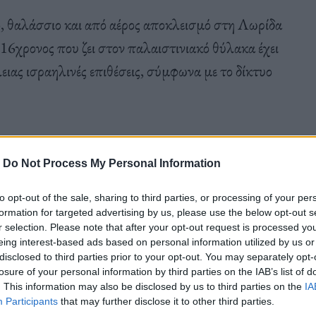
ο, θαλάσσιο και από αέρος αποκλεισμό στη Λωρίδα
 16χρονος που ζει στον παλαιστινιακό θύλακα έχει
ειας ισραηλινές επιθέσεις, σύμφωνα με το δίκτυο
ύσε 22 ημέρες καταστροφικών αεροπορικών και
-
Do Not Process My Personal Information
ι, μεταξύ των οποίων 320 παιδιά, σκοτώθηκαν
ς επιχείρησης «Συμπαγές Μολύβι».
to opt-out of the sale, sharing to third parties, or processing of your per
formation for targeted advertising by us, please use the below opt-out s
r selection. Please note that after your opt-out request is processed y
eing interest-based ads based on personal information utilized by us or
disclosed to third parties prior to your opt-out. You may separately opt-
losure of your personal information by third parties on the IAB’s list of
επιβίωνε από μια οκταήμερη ισραηλινή επίθεση που
. This information may also be disclosed by us to third parties on the
IA
Participants
that may further disclose it to other third parties.
μπεριλαμβανομένων 30 παιδιών.