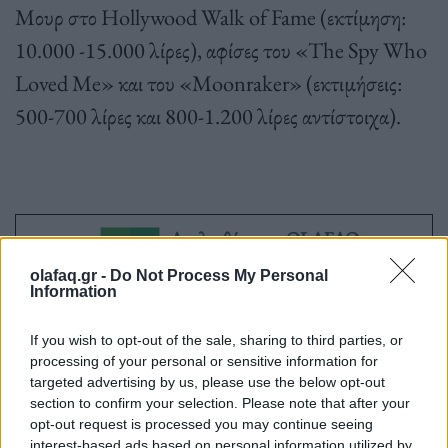
Μουρ στο Hollywood Walk of Fame (εκτίμηση:
10.000 -15.000 λίρες), αφίσες του «The Spy Who
Loved Me» και του «Moonraker» (εκτιμήσεις:
500-700 λίρες και 800-1.200 λίρες αντίστοιχα).
Ακολουθήστε το OLAFAQ
στο Google News
olafaq.gr -
Do Not Process My Personal
Information
If you wish to opt-out of the sale, sharing to third parties, or
processing of your personal or sensitive information for
targeted advertising by us, please use the below opt-out
Newsroom
section to confirm your selection. Please note that after your
opt-out request is processed you may continue seeing
interest-based ads based on personal information utilized by