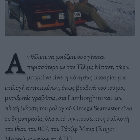
Α
ν θέλετε να μοιάζετε όσο γίνεται
περισσότερο με τον Τζέιμς Μποντ, τώρα
μπορεί να είναι η μόνη σας ευκαιρία: μια
επιλογή αντικειμένων, όπως βραδινά κοστούμια,
μεταξωτές γραβάτες, σκι Lamborghini και μια
ειδική έκδοση του ρολογιού Omega Seamaster είναι
σε δημοπρασία, όλα από την προσωπική συλλογή
του ίδιου του 007, του Ρότζερ Μουρ (Roger
Moore), αναφέρει το ΑΠΕ.