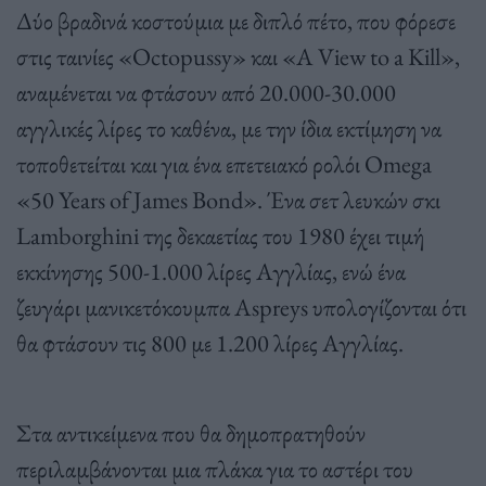
Δύο βραδινά κοστούμια με διπλό πέτο, που φόρεσε
στις ταινίες «Octopussy» και «A View to a Kill»,
αναμένεται να φτάσουν από 20.000-30.000
αγγλικές λίρες το καθένα, με την ίδια εκτίμηση να
τοποθετείται και για ένα επετειακό ρολόι Omega
«50 Years of James Bond». Ένα σετ λευκών σκι
Lamborghini της δεκαετίας του 1980 έχει τιμή
εκκίνησης 500-1.000 λίρες Αγγλίας, ενώ ένα
ζευγάρι μανικετόκουμπα Aspreys υπολογίζονται ότι
θα φτάσουν τις 800 με 1.200 λίρες Αγγλίας.
Στα αντικείμενα που θα δημοπρατηθούν
περιλαμβάνονται μια πλάκα για το αστέρι του