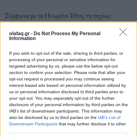
Σύμφωνα με τα Ηνωμένα Έθνη, τα ταχέως
αναπτυσσόμενα αυτά κέντρα παράγουν
δισεκατομμύρια δολάρια σε ετήσια έσοδα.
olafaq.gr -
Do Not Process My Personal
Information
If you wish to opt-out of the sale, sharing to third parties, or
processing of your personal or sensitive information for
Πηγή: ΑΠΕ-ΜΠΕ
targeted advertising by us, please use the below opt-out
section to confirm your selection. Please note that after your
opt-out request is processed you may continue seeing
interest-based ads based on personal information utilized by
us or personal information disclosed to third parties prior to
your opt-out. You may separately opt-out of the further
Ακολουθήστε το OLAFAQ
disclosure of your personal information by third parties on the
στο Google News
IAB’s list of downstream participants. This information may
also be disclosed by us to third parties on the
IAB’s List of
Downstream Participants
that may further disclose it to other
third parties.