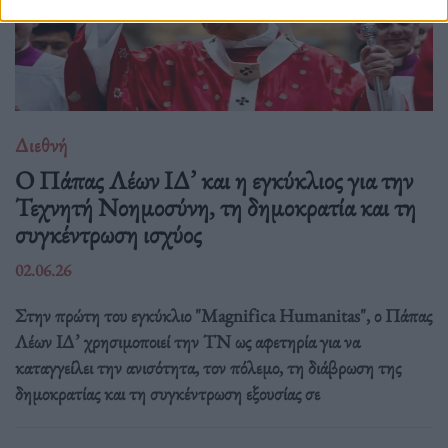
Διεθνή
Ο Πάπας Λέων ΙΔ’ και η εγκύκλιος για την
Τεχνητή Νοημοσύνη, τη δημοκρατία και τη
συγκέντρωση ισχύος
02.06.26
Στην πρώτη του εγκύκλιο "Magnifica Humanitas", ο Πάπας
Λέων ΙΔ’ χρησιμοποιεί την ΤΝ ως αφετηρία για να
καταγγείλει την ανισότητα, τον πόλεμο, τη διάβρωση της
δημοκρατίας και τη συγκέντρωση εξουσίας σε