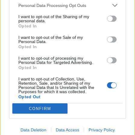
Personal Data Processing Opt Outs
Newsroom
I want to opt-out of the Sharing of my
personal data.
Opted In
I want to opt-out of the Sale of my
Ετικέτες :
Interpol
,
διακίνηση ανθρώπων
,
Ηνωμένα Έθνη
,
Personal Data.
κυβερνοαπάτη
,
λαθρεμπόριο
.
Opted In
I want to opt-out of processing my
Personal Data for Targeted Advertising.
Opted In
I want to opt-out of Collection, Use,
Δείτε επίσης
Retention, Sale, and/or Sharing of my
Personal Data that Is Unrelated with the
Purposes for which it was collected.
Opted Out
CONFIRM
Data Deletion
Data Access
Privacy Policy