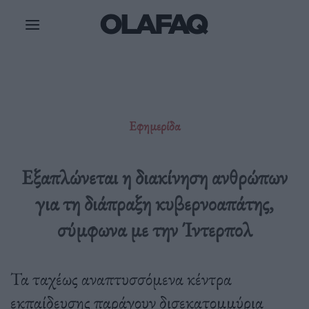
Μετάβαση
στο
περιεχόμενο
Εφημερίδα
Εξαπλώνεται η διακίνηση ανθρώπων
για τη διάπραξη κυβερνοαπάτης,
σύμφωνα με την Ίντερπολ
Τα ταχέως αναπτυσσόμενα κέντρα
εκπαίδευσης παράγουν δισεκατομμύρια