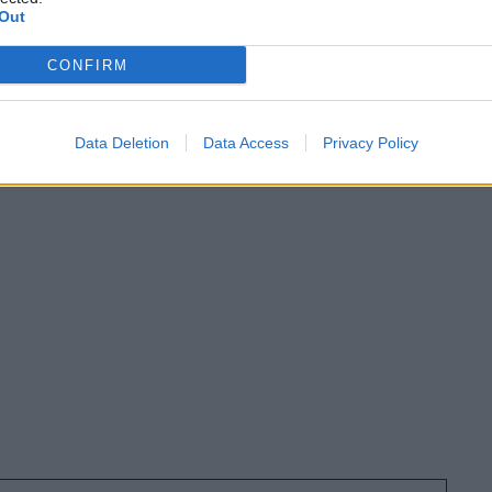
Out
CONFIRM
θεί στους επισκέπτες. «
Ελπίζουμε να κατανοείτε
Data Deletion
Data Access
Privacy Policy