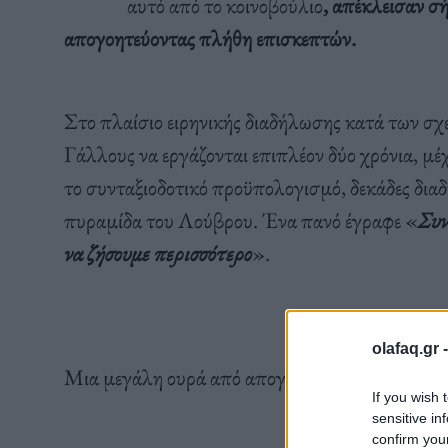
αυτό από το κοινοβούλιο
, απέκλεισαν σ
απογοητεύοντας πλήθη επισκεπτών.
Στο πλαίσιο ειρηνικής διαδήλωσης κατά των σχ
Γάλλους να εργάζονται επιπλέον δύο χρόνια, μέχ
το συνταξιοδοτικό προϋπολογισμό, δεκάδες δι
πυραμίδα του Λούβρου. Ένα πανό έγραφε «
Συν
να ζήσουμε περισσότερο
».
olafaq.gr 
Μια μεγάλη ουρά από απογοητευμένους τουρίστ
If you wish 
sensitive in
confirm you