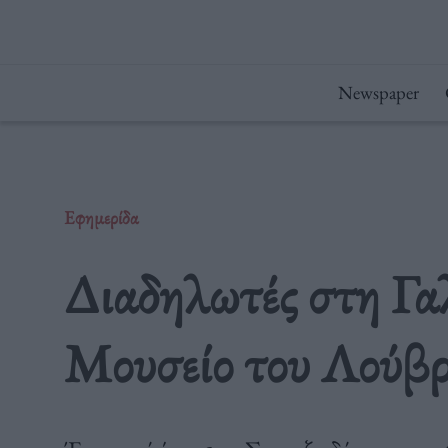
Μετάβαση
στο
περιεχόμενο
Newspaper
Εφημερίδα
Διαδηλωτές στη Γα
Μουσείο του Λούβ