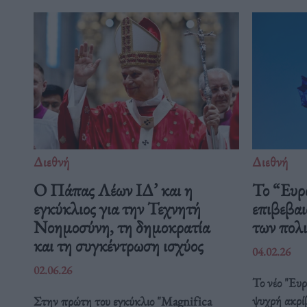
Διεθνή
Διεθνή
Ο Πάπας Λέων ΙΔ’ και η
Το “Ευρ
εγκύκλιος για την Τεχνητή
επιβεβαι
Νοημοσύνη, τη δημοκρατία
των πολ
και τη συγκέντρωση ισχύος
04.02.26
02.06.26
Το νέο "Ευ
ψυχρή ακρί
Στην πρώτη του εγκύκλιο "Magnifica