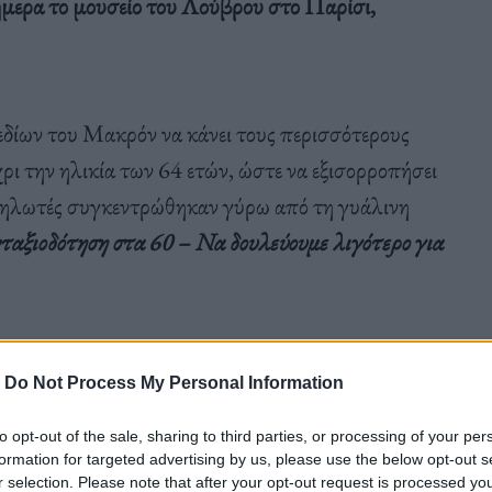
ήμερα το μουσείο του Λούβρου στο Παρίσι,
εδίων του Μακρόν να κάνει τους περισσότερους
ρι την ηλικία των 64 ετών, ώστε να εξισορροπήσει
αδηλωτές συγκεντρώθηκαν γύρω από τη γυάλινη
ταξιοδότηση στα 60 – Να δουλεύουμε λιγότερο για
-
Do Not Process My Personal Information
ες βρισκόταν στην αυλή του Λούβρου.
to opt-out of the sale, sharing to third parties, or processing of your per
formation for targeted advertising by us, please use the below opt-out s
r selection. Please note that after your opt-out request is processed y