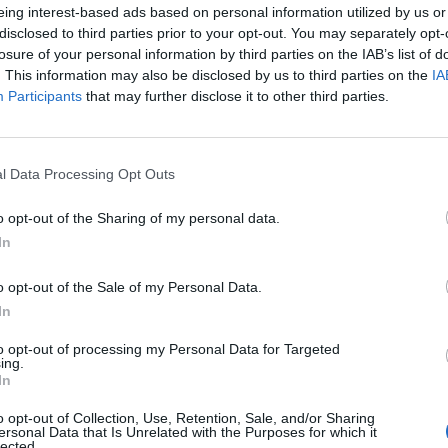
πε ένας τουρίστας από την Αυστραλία, αλλά
eing interest-based ads based on personal information utilized by us or
disclosed to third parties prior to your opt-out. You may separately opt-
θρώπους που έχουν πολιτικούς λόγους
».
losure of your personal information by third parties on the IAB’s list of
. This information may also be disclosed by us to third parties on the
IA
Participants
that may further disclose it to other third parties.
l Data Processing Opt Outs
ιν από ένα 10ο γύρο πανεθνικών απεργιακών
ιαιότητες που σημειώθηκαν σε πόλεις σε όλη τη
o opt-out of the Sharing of my personal data.
In
δοτικό σύστημα.
o opt-out of the Sale of my Personal Data.
In
ανακοίνωσε πως διεξάγει επιχείρηση για να
to opt-out of processing my Personal Data for Targeted
ing.
μπροστά από το Κέντρο Πομπιντού, ένα άλλο
In
o opt-out of Collection, Use, Retention, Sale, and/or Sharing
ersonal Data that Is Unrelated with the Purposes for which it
lected.