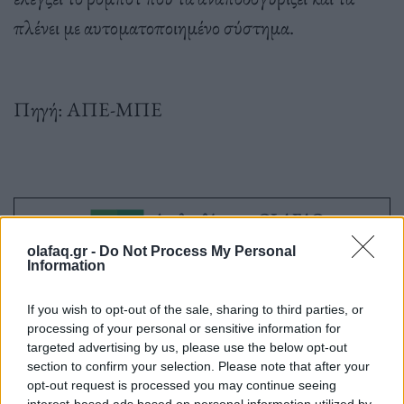
πλένει με αυτοματοποιημένο σύστημα.
Πηγή: ΑΠΕ-ΜΠΕ
Ακολουθήστε το OLAFAQ
στο Google News
olafaq.gr -
Do Not Process My Personal
Information
If you wish to opt-out of the sale, sharing to third parties, or
processing of your personal or sensitive information for
targeted advertising by us, please use the below opt-out
Newsroom
section to confirm your selection. Please note that after your
opt-out request is processed you may continue seeing
interest-based ads based on personal information utilized by