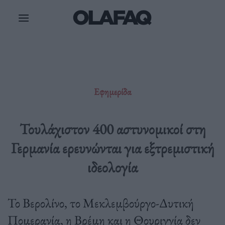
Μετάβαση
στο
περιεχόμενο
Εφημερίδα
Τουλάχιστον 400 αστυνομικοί στη
Γερμανία ερευνώνται για εξτρεμιστική
ιδεολογία
Το Βερολίνο, το Μεκλεμβούργο-Δυτική
Πομερανία, η Βρέμη και η Θουριγγία δεν