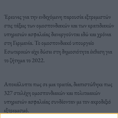
Έρευνες για την ενδεχόμενη παρουσία εξτρεμιστών
στις τάξεις των ομοσπονδιακών και των κρατιδιακών
υπηρεσιών ασφαλείας διενεργούνται εδώ και χρόνια
στη Γερμανία. Το ομοσπονδιακό υπουργείο
Εσωτερικών είχε δώσει στη δημοσιότητα έκθεση για
το ζήτημα το 2022.
Αποκάλυπτε πως σε μια τριετία, διαπιστώθηκε πως
327 στελέχη ομοσπονδιακών και πολιτειακών
υπηρεσιών ασφαλείας συνδέονταν με τον ακροδεξιό
εξτρεμισμό.