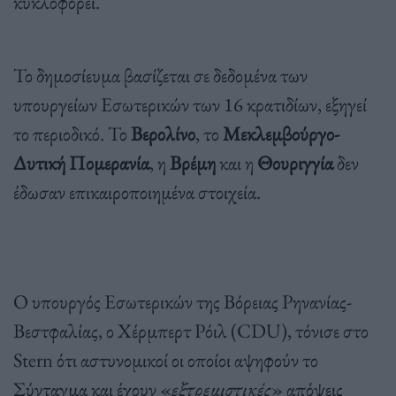
κυκλοφορεί.
Το δημοσίευμα βασίζεται σε δεδομένα των
υπουργείων Εσωτερικών των 16 κρατιδίων, εξηγεί
το περιοδικό. Το
Βερολίνο
, το
Μεκλεμβούργο-
Δυτική Πομερανία
, η
Βρέμη
και η
Θουριγγία
δεν
έδωσαν επικαιροποιημένα στοιχεία.
Ο υπουργός Εσωτερικών της Βόρειας Ρηνανίας-
Βεστφαλίας, ο Χέρμπερτ Ρόιλ (CDU), τόνισε στο
Stern ότι αστυνομικοί οι οποίοι αψηφούν το
Σύνταγμα και έχουν «
εξτρεμιστικές
» απόψεις