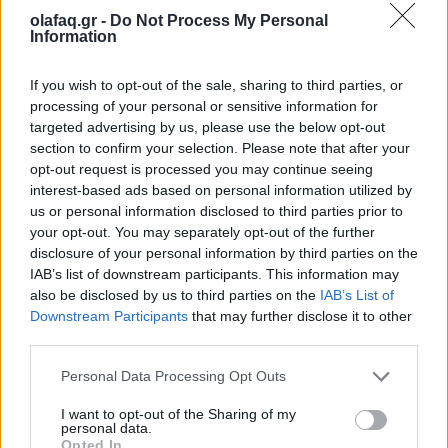
olafaq.gr -
Do Not Process My Personal
Information
If you wish to opt-out of the sale, sharing to third parties, or
Πηγή: ΑΠΕ-ΜΠΕ
processing of your personal or sensitive information for
targeted advertising by us, please use the below opt-out
section to confirm your selection. Please note that after your
opt-out request is processed you may continue seeing
Ακολουθήστε το OLAFAQ
interest-based ads based on personal information utilized by
στο Google News
us or personal information disclosed to third parties prior to
your opt-out. You may separately opt-out of the further
disclosure of your personal information by third parties on the
IAB’s list of downstream participants. This information may
also be disclosed by us to third parties on the
IAB’s List of
Downstream Participants
that may further disclose it to other
Newsroom
third parties.
Personal Data Processing Opt Outs
I want to opt-out of the Sharing of my
Ετικέτες :
Αστυνομικοί
,
Γερμανία
,
εξτρεμιστική ιδεολογία
.
personal data.
Opted In