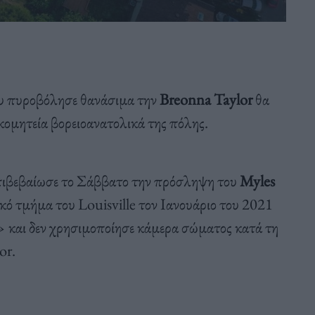
ου πυροβόλησε θανάσιμα την
Breonna Taylor
θα
 κομητεία βορειοανατολικά της πόλης.
 επιβεβαίωσε το Σάββατο την πρόσληψη του
Myles
κό τμήμα του Louisville τον Ιανουάριο του 2021
»
και δεν χρησιμοποίησε κάμερα σώματος κατά τη
or.