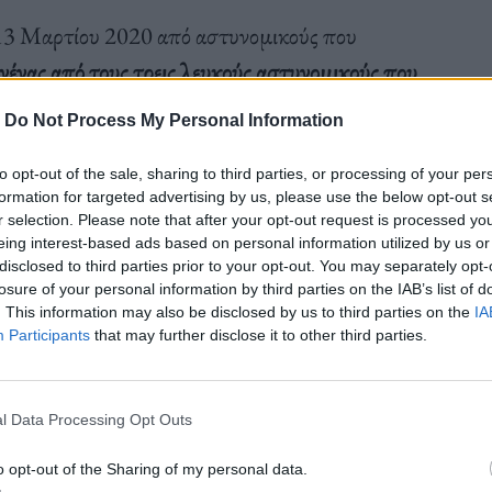
 13 Μαρτίου 2020 από αστυνομικούς που
ένας από τους τρεις λευκούς αστυνομικούς που
ήθηκε από το σώμα ενόρκων για τον θάνατό της
.
-
Do Not Process My Personal Information
to opt-out of the sale, sharing to third parties, or processing of your per
 κομητεία Carroll, επεσήμανε το γεγονός αυτό
formation for targeted advertising by us, please use the below opt-out s
r selection. Please note that after your opt-out request is processed y
eing interest-based ads based on personal information utilized by us or
disclosed to third parties prior to your opt-out. You may separately opt-
losure of your personal information by third parties on the IAB’s list of
. This information may also be disclosed by us to third parties on the
IA
Participants
that may further disclose it to other third parties.
ην κομητεία Carroll ως απάντηση στην πρόσληψή
l Data Processing Opt Outs
o opt-out of the Sharing of my personal data.