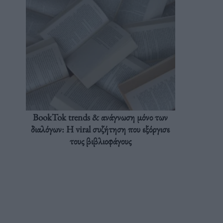
BookTok trends & ανάγνωση μόνο των
διαλόγων: Η viral συζήτηση που εξόργισε
τους βιβλιοφάγους