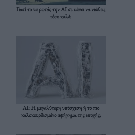
Γιατί το να ρωτάς την AI σε κάνει να νιώθεις
τόσο καλά
AI: Η μεγαλύτερη υπόσχεση ή το πιο
καλοκουρδισμένο αφήγημα της εποχής;