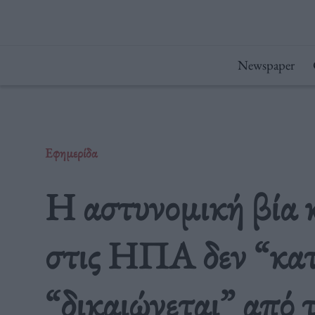
Μετάβαση
στο
περιεχόμενο
Newspaper
Εφημερίδα
Η αστυνομική βία 
στις ΗΠΑ δεν “κατ
“δικαιώνεται” από τ