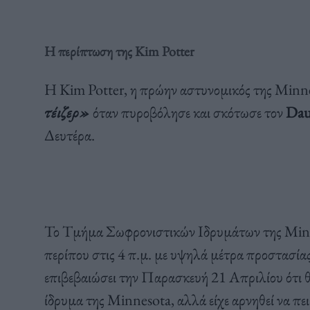
Η περίπτωση της Kim Potter
Η Kim Potter, η πρώην αστυνομικός της Minn
τέιζερ»
όταν πυροβόλησε και σκότωσε τον
Dau
Δευτέρα.
Το Τμήμα Σωφρονιστικών Ιδρυμάτων της Minne
περίπου στις 4 π.μ. με υψηλά μέτρα προστασίας 
επιβεβαιώσει την Παρασκευή 21 Απριλίου ότι 
ίδρυμα της Minnesota, αλλά είχε αρνηθεί να πε