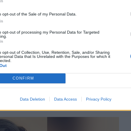
In
σφαίρες στο διαμέρισμα
αφού παραβιάστηκε η
o opt-out of the Sale of my Personal Data.
ροβόλησε εναντίον τους. Οι ομοσπονδιακοί
In
υροβολισμός που σκότωσε την Taylor προήλθε από
to opt-out of processing my Personal Data for Targeted
ing.
In
o opt-out of Collection, Use, Retention, Sale, and/or Sharing
ersonal Data that Is Unrelated with the Purposes for which it
lected.
Out
μου του Kentucky ψήφισε να μην ανακαλέσει την
CONFIRM
ατικού. Αυτό σήμαινε ότι θα μπορούσε να
ολής του νόμου στην πολιτεία.
Data Deletion
Data Access
Privacy Policy