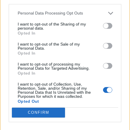
third parties.
σπίτι, τον κάλυκα της σφαίρας, κι αποπειράθηκε να
κάψει τα ρούχα των θυμάτων, για να αλλοιώσει τα
Personal Data Processing Opt Outs
αποδεικτικά στοιχεία, πάντα σύμφωνα με το
I want to opt-out of the Sharing of my
personal data.
κατηγορητήριο. Τοποθέτησε εξάλλου πιστόλι αερίου
Opted In
και μεθαμφεταμίνη μέσα στο σπίτι για να
I want to opt-out of the Sale of my
Personal Data.
δικαιολογήσει a posteriori την εισβολή στο οίκημα.
Opted In
I want to opt-out of processing my
Personal Data for Targeted Advertising.
Opted In
Κατόπιν, οι αστυνομικοί συνέταξαν ψευδείς
αναφορές κι είπαν επανειλημμένα ψέματα σε
I want to opt-out of Collection, Use,
Retention, Sale, and/or Sharing of my
Personal Data that Is Unrelated with the
συναδέλφους τους και σε εισαγγελικούς λειτουργούς
Purposes for which it was collected.
Opted Out
που χειρίστηκαν την έρευνα για την υπόθεση.
Έρευνα των μέσων ενημέρωσης New York Times
CONFIRM
και Mississippi Today υπέδειξε πως οι