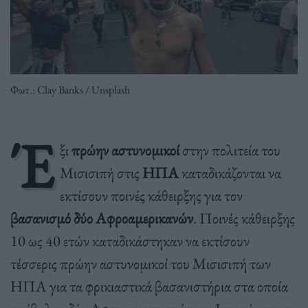
Φωτ.: Clay Banks / Unsplash
Έ
ξι
πρώην αστυνομικοί
στην πολιτεία του
Μισισιπή στις
ΗΠΑ
καταδικάζονται να
εκτίσουν ποινές κάθειρξης για τον
βασανισμό δύο Αφροαμερικανών
. Ποινές κάθειρξης
10 ως 40 ετών καταδικάστηκαν να εκτίσουν
τέσσερις πρώην αστυνομικοί του Μισισιπή των
ΗΠΑ για τα φρικιαστικά βασανιστήρια στα οποία