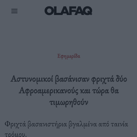
Μετάβαση
στο
περιεχόμενο
Εφημερίδα
Αστυνομικοί βασάνισαν φριχτά δύο
Αφροαμερικανούς και τώρα θα
τιμωρηθούν
Φριχτά βασανιστήρια βγαλμένα από ταινία
τρόμου.