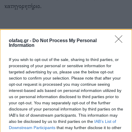
κατηγορητήριο.
olafaq.gr -
Do Not Process My Personal
Στη συνέχεια, οι αστυνομικοί άφησαν τα
Information
θύματά τους να κείτονται μέσα σε λίμνες
If you wish to opt-out of the sale, sharing to third parties, or
αίματος για ώρα, χωρίς να καλέσουν
processing of your personal or sensitive information for
targeted advertising by us, please use the below opt-out
ασθενοφόρο, συζητώντας έξω από το σπίτι
section to confirm your selection. Please note that after your
πώς θα συγκάλυπταν τις πράξεις τους!
opt-out request is processed you may continue seeing
interest-based ads based on personal information utilized by
us or personal information disclosed to third parties prior to
your opt-out. You may separately opt-out of the further
disclosure of your personal information by third parties on the
Η ομάδα κατέστρεψε το κλειστό κύκλωμα
IAB’s list of downstream participants. This information may
also be disclosed by us to third parties on the
IAB’s List of
παρακολούθησης που ήταν εγκατεστημένο στο
Downstream Participants
that may further disclose it to other