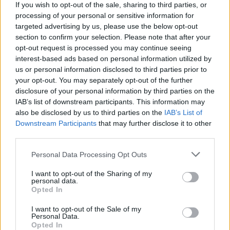
Οι κάτοικοι έψαχναν σε ανεπίσημους καταλόγους
If you wish to opt-out of the sale, sharing to third parties, or
processing of your personal or sensitive information for
που έχουν αναρτηθεί στο διαδίκτυο και που
targeted advertising by us, please use the below opt-out
περιλαμβάνουν χιλιάδες ονόματα ανθρώπων που
section to confirm your selection. Please note that after your
opt-out request is processed you may continue seeing
έχουν εντοπιστεί, καθώς και αυτών που συνεχίζουν
interest-based ads based on personal information utilized by
να αγνοούνται.
us or personal information disclosed to third parties prior to
your opt-out. You may separately opt-out of the further
disclosure of your personal information by third parties on the
IAB’s list of downstream participants. This information may
also be disclosed by us to third parties on the
IAB’s List of
Ο κυβερνήτης της Χαβάης Τζος Γκριν
Downstream Participants
that may further disclose it to other
προειδοποίησε σε συνέντευξη Τύπου το Σάββατο ότι
third parties.
ο αριθμός των νεκρών θα συνεχίσει να αυξάνεται
Personal Data Processing Opt Outs
καθώς ανακαλύπτονται και άλλα θύματα
. Οι
I want to opt-out of the Sharing of my
personal data.
σκύλοι που είναι εκπαιδευμένοι στον εντοπισμό
Opted In
πτωμάτων έχουν καλύψει μόλις το 3% της περιοχής
I want to opt-out of the Sale of my
των ερευνών, δήλωσε ο αρχηγός της αστυνομίας του
Personal Data.
Opted In