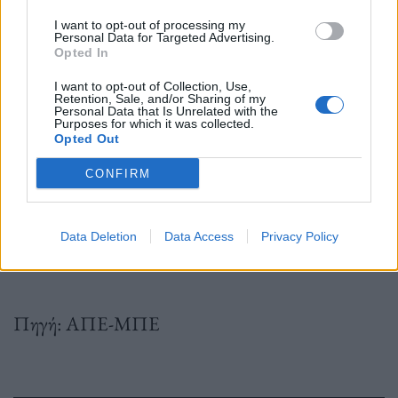
Μάουι Τζον Πελετίερ.
I want to opt-out of processing my
Personal Data for Targeted Advertising.
Opted In
I want to opt-out of Collection, Use,
Retention, Sale, and/or Sharing of my
Personal Data that Is Unrelated with the
Purposes for which it was collected.
Συγγενείς και φίλοι έχουν καταφύγει στα μέσα
Opted Out
κοινωνικής δικτύωσης, ζητώντας βοήθεια στον
CONFIRM
εντοπισμό των δικών τους ανθρώπων που
αγνοούνται. Εκατοντάδες συνεχίζουν να αγνοούνται,
Data Deletion
Data Access
Privacy Policy
αν και δεν σαφής ο ακριβής αριθμός.
Πηγή: ΑΠΕ-ΜΠΕ