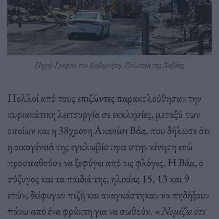
Πηγή: Γραφείο του Κυβερνήτη, Πολιτεία της Χαβάης
Πολλοί από τους επιζώντες παρακολούθησαν την
κυριακάτικη λειτουργία σε εκκλησίες, μεταξύ των
οποίων και η 38χρονη Ακανέσι Βάα, που δήλωσε ότι
η οικογένειά της εγκλωβίστηκε στην κίνηση ενώ
προσπαθούσε να ξεφύγει από τις φλόγες. Η Βάα, ο
σύζυγος και τα παιδιά της, ηλικίας 15, 13 και 9
ετών, διέφυγαν πεζή και αναγκάστηκαν να πηδήξουν
πάνω από ένα φράκτη για να σωθούν.
«Νομίζω ότι