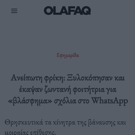
Μετάβαση
στο
περιεχόμενο
Εφημερίδα
Ανείπωτη φρίκη: Ξυλοκόπησαν και
έκαψαν ζωντανή φοιτήτρια για
«βλάσφημα» σχόλια στο WhatsApp
Θρησκευτικά τα κίνητρα της βάναυσης και
μοιραίας επίθεσης.