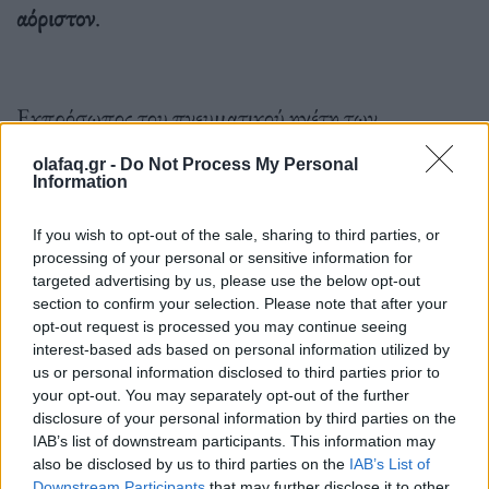
αόριστον
.
Εκπρόσωπος του πνευματικού ηγέτη των
μουσουλμάνων του Σοκότο καταδίκασε την
olafaq.gr -
Do Not Process My Personal
επίθεση,
κάνοντας λόγο για «ατυχές συμβάν
… που
Information
οδήγησε στον θάνατο μιας φοιτήτριας».
If you wish to opt-out of the sale, sharing to third parties, or
processing of your personal or sensitive information for
targeted advertising by us, please use the below opt-out
section to confirm your selection. Please note that after your
opt-out request is processed you may continue seeing
interest-based ads based on personal information utilized by
ΑΠΕ-ΜΠΕ
us or personal information disclosed to third parties prior to
your opt-out. You may separately opt-out of the further
disclosure of your personal information by third parties on the
IAB’s list of downstream participants. This information may
Ακολουθήστε το OLAFAQ
also be disclosed by us to third parties on the
IAB’s List of
στο Google News
Downstream Participants
that may further disclose it to other