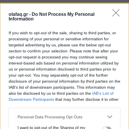
olafaq.gr -
Do Not Process My Personal
Τουλάχιστον
26 άνθρωποι έχουν σκοτωθεί στις
Information
ΗΠΑ
από τους αερόσακους Takata από τον Μάιο
If you wish to opt-out of the sale, sharing to third parties, or
του 2009 και τουλάχιστον
30 έχουν πεθάνει
processing of your personal or sensitive information for
παγκοσμίως
, συμπεριλαμβανομένων ανθρώπων
targeted advertising by us, please use the below opt-out
section to confirm your selection. Please note that after your
στη Μαλαισία και την Αυστραλία. Επιπλέον,
opt-out request is processed you may continue seeing
interest-based ads based on personal information utilized by
περίπου 400 άνθρωποι έχουν τραυματιστεί. Οι
us or personal information disclosed to third parties prior to
εκρηκτικοί αερόσακοι οδήγησαν την ιαπωνική
your opt-out. You may separately opt-out of the further
disclosure of your personal information by third parties on the
Takata σε πτώχευση.
IAB’s list of downstream participants. This information may
also be disclosed by us to third parties on the
IAB’s List of
Downstream Participants
that may further disclose it to other
third parties.
Η αυτοκινητοβιομηχανία δήλωσε ότι ο αερόσακος
θα επισκευαστεί ή θα αντικατασταθεί δωρεάν.
Personal Data Processing Opt Outs
I want to opt-out of the Sharing of my