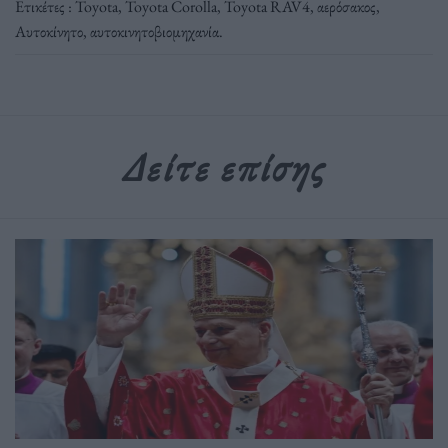
Ετικέτες :
Toyota
,
Toyota Corolla
,
Toyota RAV4
,
αερόσακος
,
Αυτοκίνητο
,
αυτοκινητοβιομηχανία
.
Δείτε επίσης