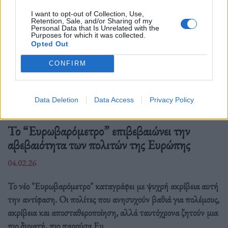
I want to opt-out of Collection, Use,
Retention, Sale, and/or Sharing of my
Personal Data that Is Unrelated with the
Purposes for which it was collected.
Opted Out
CONFIRM
Data Deletion
Data Access
Privacy Policy
Διεθνή
Το “Ευρωβαρόμετρο” επιβεβαιώνει την
αβεβαιότητα των πολιτών της Ευρώπης
04.02.26
Το νέο "Ευρωβαρόμετρο" καταγράφει με ψυχρή ακρίβεια αυτή
την αντίφαση. Oι πολίτες που ανησυχούν βαθιά για πολέμους,
ακρίβεια και αποσταθεροποίηση, αλλά ταυτόχρονα ζητούν μια
πιο δυνατή, πιο παρούσα Ευ