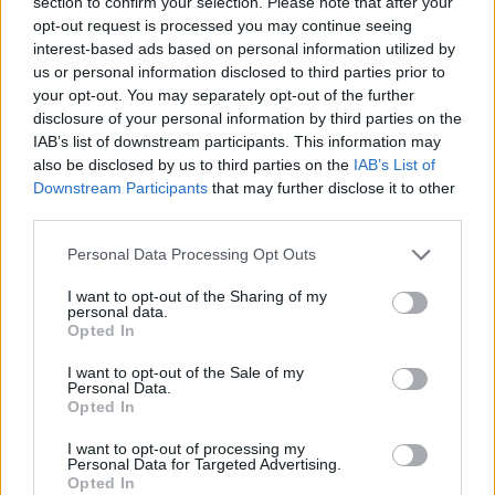
section to confirm your selection. Please note that after your
opt-out request is processed you may continue seeing
interest-based ads based on personal information utilized by
us or personal information disclosed to third parties prior to
your opt-out. You may separately opt-out of the further
disclosure of your personal information by third parties on the
Διεθνή
IAB’s list of downstream participants. This information may
also be disclosed by us to third parties on the
IAB’s List of
Ο Πάπας Λέων ΙΔ’ και η εγκύκλιος για την
Downstream Participants
that may further disclose it to other
Τεχνητή Νοημοσύνη, τη δημοκρατία και τη
third parties.
συγκέντρωση ισχύος
Personal Data Processing Opt Outs
02.06.26
I want to opt-out of the Sharing of my
personal data.
Στην πρώτη του εγκύκλιο "Magnifica Humanitas", ο Πάπας
Opted In
Λέων ΙΔ’ χρησιμοποιεί την ΤΝ ως αφετηρία για να
I want to opt-out of the Sale of my
καταγγείλει την ανισότητα, τον πόλεμο, τη διάβρωση της
Personal Data.
δημοκρατίας και τη συγκέντρωση εξουσίας σε
Opted In
I want to opt-out of processing my
Personal Data for Targeted Advertising.
Opted In