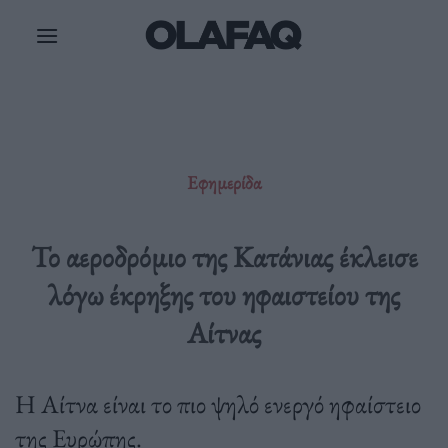
Μετάβαση
στο
περιεχόμενο
Εφημερίδα
Το αεροδρόμιο της Κατάνιας έκλεισε
λόγω έκρηξης του ηφαιστείου της
Αίτνας
H Αίτνα είναι το πιο ψηλό ενεργό ηφαίστειο
της Ευρώπης.