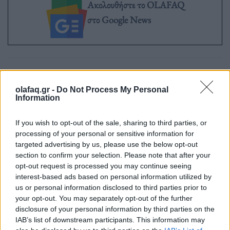
Ακολουθήστε το OLAFAQ
στο Google News
Newsroom
olafaq.gr -
Do Not Process My Personal
Information
If you wish to opt-out of the sale, sharing to third parties, or
Ετικέτες :
αεροδρόμιο
,
Αίτνα
,
εκρήξη ηφαιστείου
,
Ηφαίστειο
,
Ιταλία
,
processing of your personal or sensitive information for
Κατάνια
,
Σικελία
.
targeted advertising by us, please use the below opt-out
section to confirm your selection. Please note that after your
opt-out request is processed you may continue seeing
interest-based ads based on personal information utilized by
us or personal information disclosed to third parties prior to
your opt-out. You may separately opt-out of the further
Δείτε επίσης
disclosure of your personal information by third parties on the
IAB’s list of downstream participants. This information may