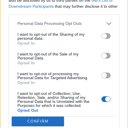
also be disclosed by us to third parties on the
IAB’s List of
Downstream Participants
that may further disclose it to other
third parties.
Personal Data Processing Opt Outs
I want to opt-out of the Sharing of my
personal data.
Opted In
I want to opt-out of the Sale of my
Personal Data.
Opted In
I want to opt-out of processing my
Διεθνή
Personal Data for Targeted Advertising.
Opted In
Ο Πάπας Λέων ΙΔ’ και η εγκύκλιος για την
I want to opt-out of Collection, Use,
Τεχνητή Νοημοσύνη, τη δημοκρατία και τη
Retention, Sale, and/or Sharing of my
συγκέντρωση ισχύος
Personal Data that Is Unrelated with the
Purposes for which it was collected.
Opted Out
02.06.26
CONFIRM
Στην πρώτη του εγκύκλιο "Magnifica Humanitas", ο Πάπας