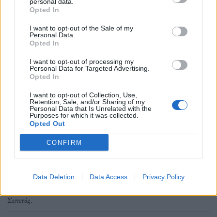
ποιοτικού ελέγχου σε όλη την αλυσίδα παραγωγής
personal data.
Opted In
της.
I want to opt-out of the Sale of my
Personal Data.
Opted In
I want to opt-out of processing my
Ακολουθήστε το OLAFAQ
Personal Data for Targeted Advertising.
Opted In
στο Google News
I want to opt-out of Collection, Use,
Retention, Sale, and/or Sharing of my
Personal Data that Is Unrelated with the
Purposes for which it was collected.
Opted Out
CONFIRM
The FAQ Team
Data Deletion
Data Access
Privacy Policy
Ετικέτες :
ΕΨΑ
,
Ηπειρωτική Βιομηχανία Εμφιαλώσεως
,
Πέτρος
Σεπετάς
.