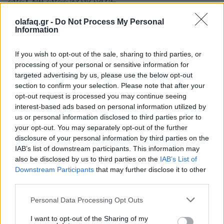
olafaq.gr -
Do Not Process My Personal
Information
If you wish to opt-out of the sale, sharing to third parties, or
processing of your personal or sensitive information for
Στο χαρτοφυλάκιο της Ηπειρωτικής Βιομηχανία
targeted advertising by us, please use the below opt-out
Εμφιαλώσεων ανήκουν επίσης και το φυσικό
section to confirm your selection. Please note that after your
opt-out request is processed you may continue seeing
μεταλλικό νερό «ΥΑΣ», , το φυσικό μεταλλικό
interest-based ads based on personal information utilized by
νερό «Μιτσικέλι» και η πρόσφατη προσθήκη το
us or personal information disclosed to third parties prior to
your opt-out. You may separately opt-out of the further
2023 το μ. Artisan Mineral Water.
disclosure of your personal information by third parties on the
IAB’s list of downstream participants. This information may
also be disclosed by us to third parties on the
IAB’s List of
Downstream Participants
that may further disclose it to other
Κεντρικός άξονας της φιλοσοφίας της εταιρείας είναι
third parties.
η δέσμευσή της στην παραγωγή προϊόντων υψηλής
Personal Data Processing Opt Outs
ποιότητας, εφαρμόζοντας άριστα συστήματα
I want to opt-out of the Sharing of my