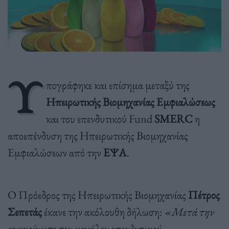
Υ
πογράφηκε και επίσημα μεταξύ της
Ηπειρωτικής Βιομηχανίας Εμφιαλώσεως
και του επενδυτικού Fund
SMERC
η
αποεπένδυση της Ηπειρωτικής Βιομηχανίας
Εμφιαλώσεων από την
ΕΨΑ
.
Ο Πρόεδρος της Ηπειρωτικής Βιομηχανίας
Πέτρος
Σεπετάς
έκανε την ακόλουθη δήλωση:
«Μετά την
ανακοίνωση του μεγάλου επενδυτικού