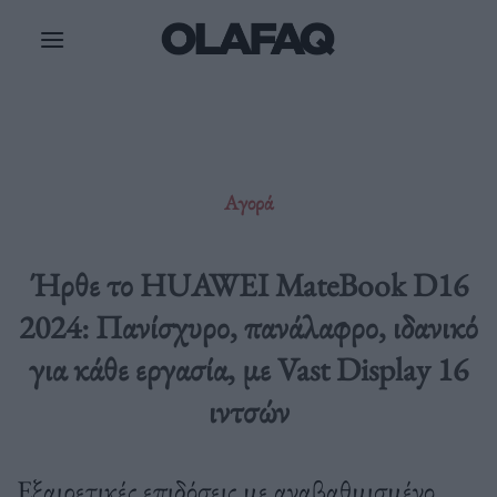
Μετάβαση
στο
περιεχόμενο
Αγορά
Ήρθε το HUAWEI MateBook D16
2024: Πανίσχυρο, πανάλαφρο, ιδανικό
για κάθε εργασία, με Vast Display 16
ιντσών
Εξαιρετικές επιδόσεις με αναβαθμισμένο