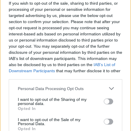
If you wish to opt-out of the sale, sharing to third parties, or
λειτουργίες που χρησιμοποιούνται συχνά για
processing of your personal or sensitive information for
υψηλότερη παραγωγικότητα.
targeted advertising by us, please use the below opt-out
section to confirm your selection. Please note that after your
opt-out request is processed you may continue seeing
interest-based ads based on personal information utilized by
Το HUAWEI MateBook D16 2024 είναι
us or personal information disclosed to third parties prior to
your opt-out. You may separately opt-out of the further
εξοπλισμένο με ισχυρή κεραία, προσφέροντας
disclosure of your personal information by third parties on the
ολοκληρωμένη ασύρματη απόδοση. Είναι, επίσης, ο
IAB’s list of downstream participants. This information may
also be disclosed by us to third parties on the
IAB’s List of
πρώτος φορητός υπολογιστής στον κόσμο που
Downstream Participants
that may further disclose it to other
πέτυχε την πιστοποίηση ικανότητας σήματος Wi-Fi
third parties.
SGS 5 αστέρων, μετά από πολυάριθμες δοκιμές, με
Personal Data Processing Opt Outs
εξαιρετικά αποτελέσματα, προσφέροντας
I want to opt-out of the Sharing of my
personal data.
επαγγελματική εγγύηση για την ομαλή διαδικτυακή
Opted In
εμπειρία των χρηστών.
I want to opt-out of the Sale of my
Personal Data.
Opted In