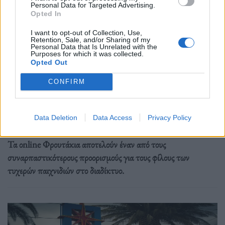
Personal Data for Targeted Advertising.
Opted In
I want to opt-out of Collection, Use,
Retention, Sale, and/or Sharing of my
Personal Data that Is Unrelated with the
Purposes for which it was collected.
Opted Out
Αγορά
CONFIRM
Πλήρης οδηγός για να επιλέξετε τα καλύτερα
οnline Φρουτάκια στο διαδίκτυο
Data Deletion
Data Access
Privacy Policy
17.11.25
Τα οnline Φρουτάκια αποτελούν έναν από τους
συναρπαστικότερους προορισμούς για τους φίλους των
τυχερών παιχνιδιών στο διαδίκτυο.