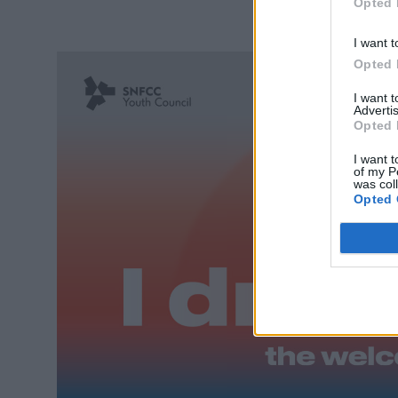
Opted 
I want t
Opted 
I want 
Advertis
Opted 
I want t
of my P
was col
Opted 