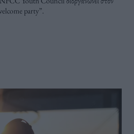
 SNFCC Youth Council διοργανώνει στον
elcome party”.