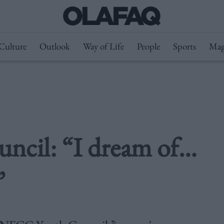
Culture
Outlook
Way of Life
People
Sports
Mag
cil: “I dream of…
”