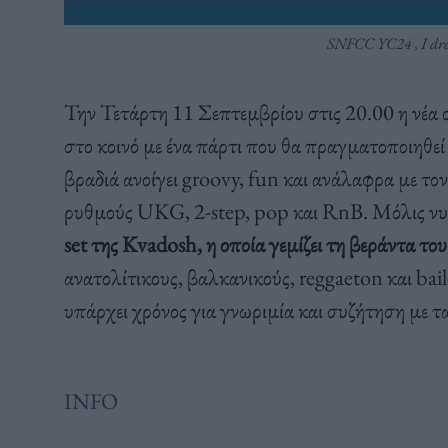
SNFCC YC24 , I dre
Την Τετάρτη 11 Σεπτεμβρίου στις 20.00 η νέ
στο κοινό με ένα πάρτι που θα πραγματοποιηθ
βραδιά ανοίγει groovy, fun και ανάλαφρα με τον T
ρυθμούς UKG, 2-step, pop και RnΒ. Μόλις νυ
set της Kvadosh, η οποία γεμίζει τη βεράντα τ
ανατολίτικους, βαλκανικούς, reggaeton και bai
υπάρχει χρόνος για γνωριμία και συζήτηση με τ
ΙNFO