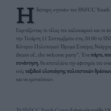
Η
δεύτερη «γενιά» του SNFCC Youth C
Γιορτάζοντας το τέλος του καλοκαιριού και το ά
την Τετάρτη 11 Σεπτεμβρίου στις 20.00 το 
Κέντρου Πολιτισμού Ίδρυμα Σταύρος Νιάρχος
dream of…the welcome party”. Ένα
πάρτι, πο
συνάντηση
, θα αποτελέσει την αφετηρία του ονε
ενός
ταξιδιού υλοποίησης πολιτιστικών δράσεω
και να εμπνεύσουν.
Το
SNFCC Youth Counci
l είναι μία ομάδα 19