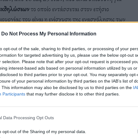
 εκδηλώσεων
το οποίο εντάσσεται στον ετήσιο
ργίας του είναι η ενίσχυση της ενασχόλησης των
γή εκδηλώσεων που τα αφορούν άμεσα και τα
-
Do Not Process My Personal Information
χτό διάλογο με τα ενδιαφέροντα και τους
ομάδας επιλέγονται κάθε χρόνο κατόπιν ανοιχτής
to opt-out of the sale, sharing to third parties, or processing of your per
formation for targeted advertising by us, please use the below opt-out s
υνέχεια, μέσα από τη διαδικασία συνεντεύξεων.
r selection. Please note that after your opt-out request is processed y
eing interest-based ads based on personal information utilized by us or
disclosed to third parties prior to your opt-out. You may separately opt-
losure of your personal information by third parties on the IAB’s list of
υ SNFCC Youth Council, αποτυπώνεται ένας από
. This information may also be disclosed by us to third parties on the
IA
 του ΚΠΙΣΝ, η
συμπερίληψη, με τη συμμετοχή
Participants
that may further disclose it to other third parties.
ολυσυλλεκτικό πεδίο ενδιαφερόντων.
To SNFCC
ς δράσεις του χάρη στην αποκλειστική δωρεά του
l Data Processing Opt Outs
o opt-out of the Sharing of my personal data.