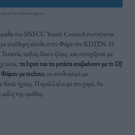
am of the welcome party
α ομάδα του SNFCC Youth Council συστήνεται
εί με ελεύθερη είσοδο στον Φάρο του ΚΠΙΣΝ. Η
etteris, καθώς δύει ο ήλιος, και συνεχίζεται με
χτώσει,
τα bpm και τα μπάσα ανεβαίνουν με το DJ
ου Φάρου με techno
, σε συνδυασμό με
le funk ήχους. Παράλληλα με τον χορό, θα
α μέλη της ομάδας.