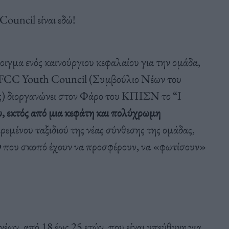
ouncil είναι εδώ!
νοιγμα ενός καινούργιου κεφαλαίου για την ομάδα,
SNFCC Youth Council (Συμβούλιο Νέων του
) διοργανώνει στον Φάρο του ΚΠΙΣΝ το “I
υ, εκτός από μια κεφάτη και πολύχρωμη
ιρεμένου ταξιδιού της νέας σύνθεσης της ομάδας,
ν
που σκοπό έχουν να προσφέρουν, να «φωτίσουν»
 νέων, από 18 έως 25 ετών, που είναι υπεύθυνη για