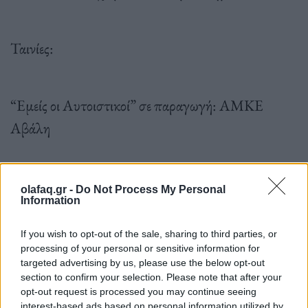
Ταινίες:
“Εμείς οι Αυτοιστικοί” σε παραγωγή: ΑΜΚΕ
Αβάλη
Έρευνα – θεματικές: Γραβάνη Σοφία.
olafaq.gr -
Do Not Process My Personal
Information
If you wish to opt-out of the sale, sharing to third parties, or
Σκηνοθεσία – μοντάζ: Δημήτρης Βρακάς.
processing of your personal or sensitive information for
targeted advertising by us, please use the below opt-out
section to confirm your selection. Please note that after your
opt-out request is processed you may continue seeing
“Δήθεν” από την ομάδα ΑΝΤΙΗΡΩΕΣ
interest-based ads based on personal information utilized by