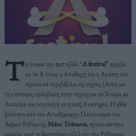
Τ
ο όνομα του φεστιβάλ “
A festival
” αρχίζει
με το Α όπως η Αποδοχή και η Αγάπη που
πρέπει να περιβάλλει τις τέχνες (Αrts) με
την ισότιμη πρόσβαση στην τέχνη για τα Άτομα με
Αυτισμό και νοητική ή κινητική Αναπηρία.
Η ιδέα
ξεκίνησε από τον Αντιδήμαρχο Πολιτισμού του
Δήμου Ρεθύμνης
Μάνο Τσάκωνα
, αγκαλιάστηκε
αμέσως από το δραστήριο σύλλογο του Ρεθύμνου,