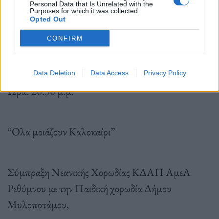
Personal Data that Is Unrelated with the
Purposes for which it was collected.
Opted Out
Χώρος: Πλατεία Γάλλου, Πολιτιστικός Σύλλογος
CONFIRM
Γάλλου
Data Deletion
Data Access
Privacy Policy
Ωρα: 20.30 μ.μ.
“Ολα μοιάζουν Καλοκαίρι”
Σύμπραξη Νεανικής Χορωδίας ΚΔΑΠ ΑμεΑ
Ρεθύμνου με την Παιδική χορωδία Δήμου
Μυλοποτάμου,