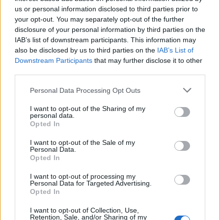
us or personal information disclosed to third parties prior to
your opt-out. You may separately opt-out of the further
disclosure of your personal information by third parties on the
“Τα κορδόνια του”
IAB’s list of downstream participants. This information may
also be disclosed by us to third parties on the
IAB’s List of
Downstream Participants
that may further disclose it to other
third parties.
“Ένα σχολείο 2 κόσμοι”
Personal Data Processing Opt Outs
I want to opt-out of the Sharing of my
“Όταν ο ήχος σωπαίνει”
personal data.
Opted In
I want to opt-out of the Sale of my
Personal Data.
Θα ακολουθήσει συζήτηση με συντελεστές των
Opted In
ταινιών.
I want to opt-out of processing my
Personal Data for Targeted Advertising.
Opted In
Κυριακή 15 Ιουνίου 2025
I want to opt-out of Collection, Use,
Retention, Sale, and/or Sharing of my