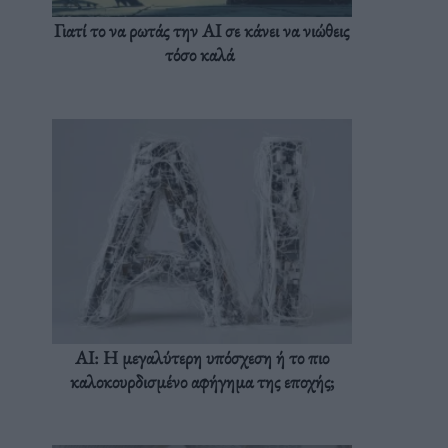
Γιατί το να ρωτάς την AI σε κάνει να νιώθεις
τόσο καλά
AI: Η μεγαλύτερη υπόσχεση ή το πιο
καλοκουρδισμένο αφήγημα της εποχής;