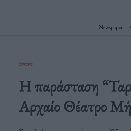
Μετάβαση
στο
περιεχόμενο
Newspaper
Events
Η παράσταση “Ταρ
Αρχαίο Θέατρο Μή