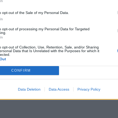
In
o opt-out of the Sale of my Personal Data.
In
to opt-out of processing my Personal Data for Targeted
ing.
In
o opt-out of Collection, Use, Retention, Sale, and/or Sharing
ersonal Data that Is Unrelated with the Purposes for which it
 απ’ την άλλη ο
αρχαίος ελληνικός στοχασμός με την
lected.
Out
CONFIRM
άντεχη με τη συνάντηση των δύο στοιχείω
ν
υς θεατές-μύστες σε
προσωπικά μονοπάτια ονείρου
Data Deletion
Data Access
Privacy Policy
ρώματα
.