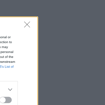
sonal or
ection to
ou may
 personal
out of the
 downstream
B’s List of