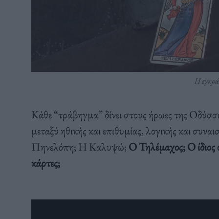
Η εγκρά
Κάθε “τράβηγμα” δίνει στους ήρωες της Οδύσσ
μεταξύ ηθικής και επιθυμίας, λογικής και συνα
Πηνελόπη; Η Καλυψώ;
Ο Τηλέμαχος; Ο ίδιος 
κάρτες;