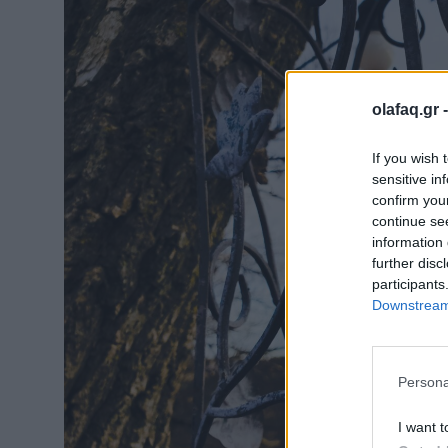
olafaq.gr 
If you wish 
sensitive in
confirm you
continue se
information 
further disc
participants
Downstream 
Persona
I want t