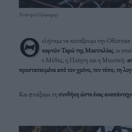
Το άστρο (Τηλέμαχος)
Θ
ελήσαμε να κοιτάξουμε την Οδύσσεια
καρτών Ταρώ της Μασσαλίας
, οι οπ
ο Μύθος, η Ποίηση και η Μουσική:
απ
προστατευμένα από τον χρόνο, τον τόπο, τη λογι
Και φτιάξαμε τη
συνθήκη ώστε ένας αναπάντεχος