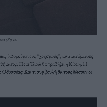
τεια (Κίρκη)
ειας διφορούμενους “χρησμούς”, αντιμαχόμενους
ισθήματος. Ποια Ταρώ θα τραβήξει η Κίρκη; Η
ο Οδυσσέας; Και τι συμβουλή θα τους δώσουν οι