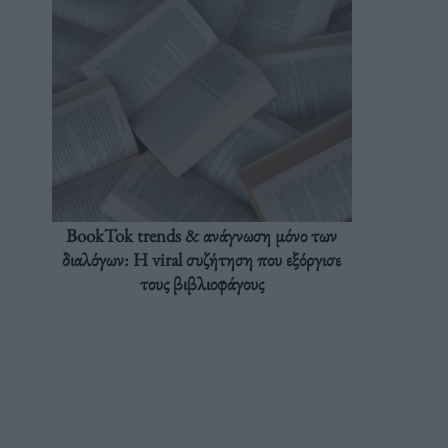
BookTok trends & ανάγνωση μόνο των
διαλόγων: Η viral συζήτηση που εξόργισε
τους βιβλιοφάγους