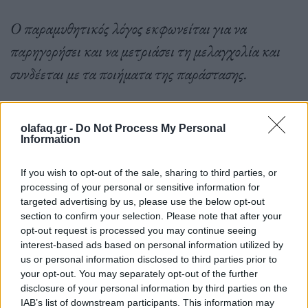
Ο παραμυθητικός λόγος εκφωνείται για να
παρηγορήσει και να μετριάσει τη μελαγχολία και
συνδέεται με τα ποιήματα της παράστασης.
Όλα αυτά και κάποια ακόμη είναι τα Παραμύθια
olafaq.gr -
Do Not Process My Personal
Information
της Μελπομένης.
If you wish to opt-out of the sale, sharing to third parties, or
processing of your personal or sensitive information for
targeted advertising by us, please use the below opt-out
Τα τραγούδια θα ηχογραφηθούν ζωντανά.
section to confirm your selection. Please note that after your
opt-out request is processed you may continue seeing
interest-based ads based on personal information utilized by
us or personal information disclosed to third parties prior to
— Μιχάλης & Παντελής Καλογεράκης
your opt-out. You may separately opt-out of the further
disclosure of your personal information by third parties on the
IAB’s list of downstream participants. This information may