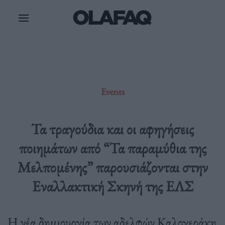
Μετάβαση
στο
περιεχόμενο
Events
Τα τραγούδια και οι αφηγήσεις
ποιημάτων από “Τα παραμύθια της
Μελπομένης” παρουσιάζονται στην
Εναλλακτική Σκηνή της ΕΛΣ
Η νέα δημιουργία των αδελφών Καλογεράκη