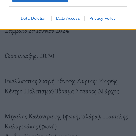
παραμύθια της Μελπομένης
Data Deletion
Data Access
Privacy Policy
Σάββατο 29 Ιουνίου 2024
Ώρα έναρξης: 20.30
Εναλλακτική Σκηνή Εθνικής Λυρικής Σκηνής
Κέντρο Πολιτισμού Ίδρυμα Σταύρος Νιάρχος
Μιχάλης Καλογεράκης (φωνή, κιθάρα), Παντελής
Καλογεράκης (φωνή)
Αλέξης Στενάκης (κλαρινέτο)