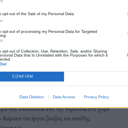
In
o opt-out of the Sale of my Personal Data.
In
μότερη από τις μακρές συνθέσεις της «Τέταρτης
to opt-out of processing my Personal Data for Targeted
και ατμόσφαιρά της, το ξεκίνημα μιας νέας εποχής,
ing.
In
990), αλλά και για την ελληνική ποίηση
o opt-out of Collection, Use, Retention, Sale, and/or Sharing
ersonal Data that Is Unrelated with the Purposes for which it
lected.
Out
CONFIRM
απημένους ποιητικούς μονολόγους του Ρίτσου,
εσία για ζωή κι ελπίδα, μέσα από μια ροή
Data Deletion
Data Access
Privacy Policy
 κατάθεση ψυχής της ηλικιωμένης ηρωίδας, με
ύρα που υποκινείται από την παρουσία στο χώρο
ν διάρκεια του έργου βουβός και απαθής,
ών γενεών.