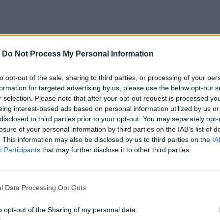
ς μέσα στο χρόνο συμμετέχοντας σε δρώμενα από τις
-
Do Not Process My Personal Information
 ζωοφόρες ελπίδες του μέλλοντος.
to opt-out of the sale, sharing to third parties, or processing of your per
formation for targeted advertising by us, please use the below opt-out s
ή θεατρικότητα του Γιάννη Ρίτσου αποτελεί ένα
r selection. Please note that after your opt-out request is processed y
eing interest-based ads based on personal information utilized by us or
ο και τον χρόνο σε μια συνέχεια. Η Ιφιγένεια
disclosed to third parties prior to your opt-out. You may separately opt-
κία της, η Φαίδρα εξομολογείται την πραγματική
losure of your personal information by third parties on the IAB’s list of
. This information may also be disclosed by us to third parties on the
IA
ρος του δραματικού καμβά, μια ηλικιωμένη
Participants
that may further disclose it to other third parties.
ο βράδυ για το παρελθόν, θέλοντας να χτίσει το
 έναν πικρό αποχαιρετισμό που αποτελεί ένα
l Data Processing Opt Outs
ουν στο μέλλον.
o opt-out of the Sharing of my personal data.