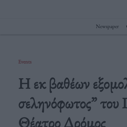
Μετάβαση
στο
περιεχόμενο
Newspaper
Events
Η εκ βαθέων εξομο
σεληνόφωτος” του Γ
Θέατρο Δρόμος