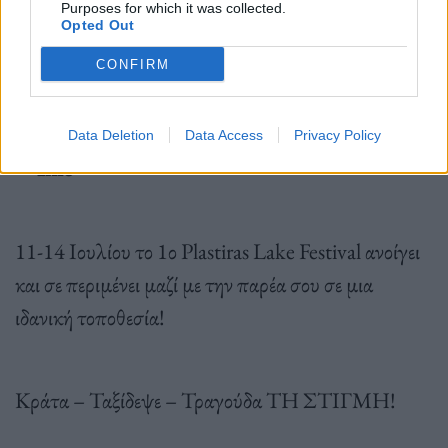
όλες τις παροχές!
Purposes for which it was collected.
Opted Out
CONFIRM
Δες το χώρο στο Google Earth.
Data Deletion
Data Access
Privacy Policy
➪ Info
11-14 Ιουλίου το 1ο Plastiras Lake Festival ανοίγει
και σε περιμένει μαζί με την παρέα σου σε μια
ιδανική τοποθεσία!
Κράτα – Ταξίδεψε – Τραγούδα ΤΗ ΣΤΙΓΜΗ!