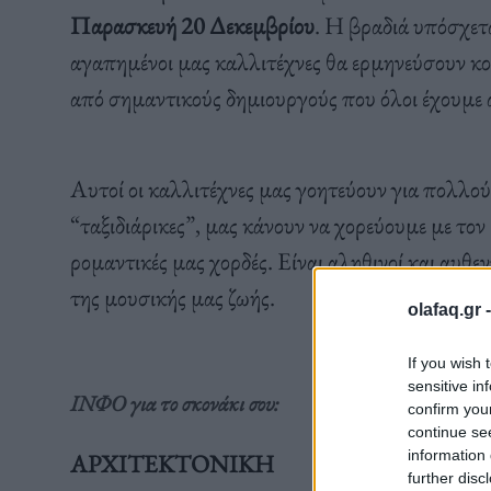
Παρασκευή 20 Δεκεμβρίου
. Η βραδιά υπόσχετα
αγαπημένοι μας καλλιτέχνες θα ερμηνεύσουν κο
από σημαντικούς δημιουργούς που όλοι έχουμε 
Αυτοί οι καλλιτέχνες μας γοητεύουν για πολλούς
“ταξιδιάρικες”, μας κάνουν να χορεύουμε με τον 
ρομαντικές μας χορδές. Είναι αληθινοί και αυθε
της μουσικής μας ζωής.
olafaq.gr 
If you wish 
sensitive in
INΦΟ για το σκονάκι σου:
confirm you
continue se
information 
ΑΡΧΙΤΕΚΤΟΝΙΚΗ
further disc