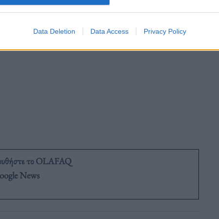
Data Deletion
Data Access
Privacy Policy
ουθήστε το OLAFAQ
oogle News