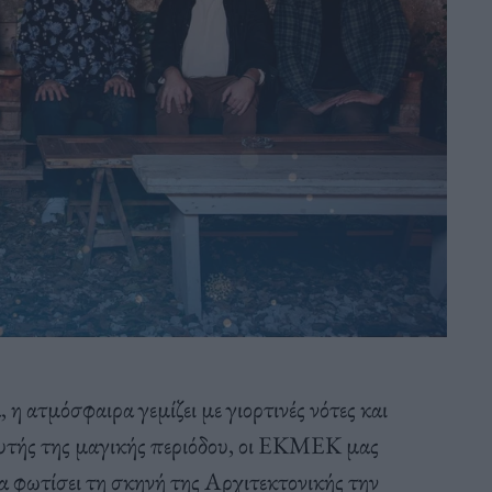
 η ατμόσφαιρα γεμίζει με γιορτινές νότες και
αυτής της μαγικής περιόδου, οι ΕΚΜΕΚ μας
α φωτίσει τη σκηνή της Αρχιτεκτονικής την