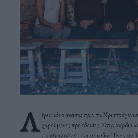
Λ
ίγες μόνο ανάσες πριν τα Χριστούγεννα,
χαρούμενες προσδοκίες. Στην καρδιά 
προσκαλούν σε ένα μοναδικό live που θ