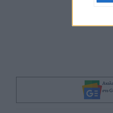
Ακολ
στο G