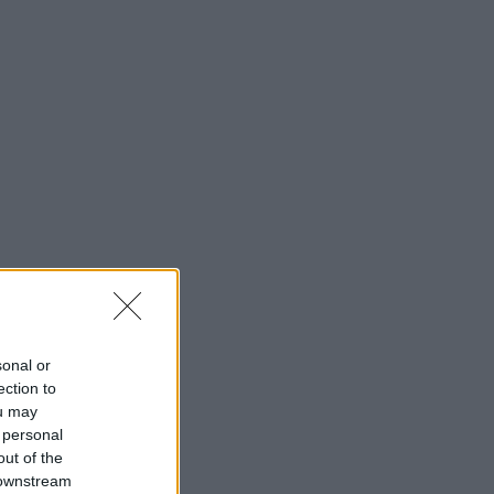
sonal or
ection to
ou may
 personal
out of the
 downstream