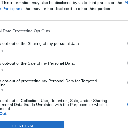
. This information may also be disclosed by us to third parties on the
IA
Participants
that may further disclose it to other third parties.
l Data Processing Opt Outs
o opt-out of the Sharing of my personal data.
In
o opt-out of the Sale of my Personal Data.
In
to opt-out of processing my Personal Data for Targeted
ing.
In
o opt-out of Collection, Use, Retention, Sale, and/or Sharing
ersonal Data that Is Unrelated with the Purposes for which it
lected.
και
Inst
agram
.
Out
CONFIRM