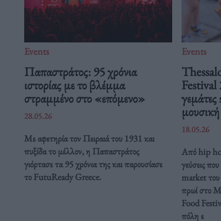
Events
Events
Παπαστράτος: 95 χρόνια
Thessalo
ιστορίας με το βλέμμα
Festival
στραμμένο στο «επόμενο»
γεμάτες 
μουσικ
28.05.26
18.05.26
Με αφετηρία τον Πειραιά του 1931 και
πυξίδα το μέλλον, η Παπαστράτος
Από hip hop
γιόρτασε τα 95 χρόνια της και παρουσίασε
γεύσεις που
το FutuReady Greece.
market του 
πρωί στο Με
Food Festiv
πόλη ε