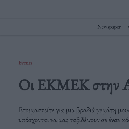
Μετάβαση
στο
περιεχόμενο
Newspaper
Events
Οι ΕΚΜΕΚ στην Α
Ετοιμαστείτε για μια βραδιά γεμάτη μο
υπόσχονται να μας ταξιδέψουν σε έναν κ