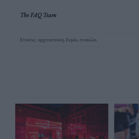
The FAQ Team
Ετικέτες :
αρχιτεκτονική
,
Εκμέκ
,
συναυλία
.