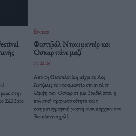
Events
estival
Φεστιβάλ Ντοκιμαντέρ και
εινής
Όσκαρ πάνε μαζί
19.02.26
Από τη Θεσσαλονίκη μέχρι το Λος
Άντζελες το ντοκιμαντέρ συναντά τη
al
λάμψη των Όσκαρ σε μια βραδιά όπου η
ιήμερο στην
πολιτική πραγματικότητα και η
το Σάββατο
κινηματογραφική γιορτή συνυπάρχουν στο
ίδιο κόκκινο χαλί.